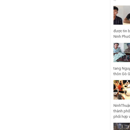
được tin 
Ninh Phước
tang Nguy
thôn Gò Gũ
NinhThuận
thành phố
phối hợp 