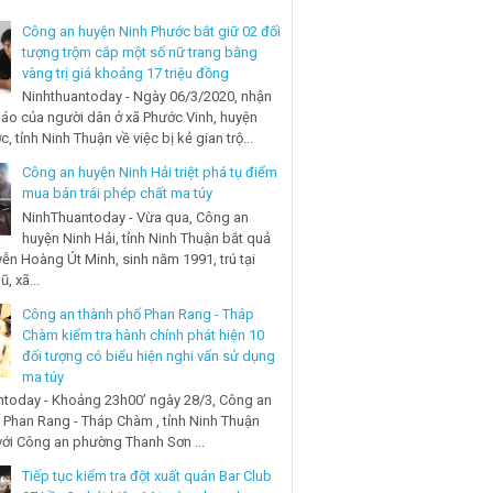
Công an huyện Ninh Phước bắt giữ 02 đối
tượng trộm cắp một số nữ trang bằng
vàng trị giá khoảng 17 triệu đồng
Ninhthuantoday - Ngày 06/3/2020, nhận
báo của người dân ở xã Phước Vinh, huyện
, tỉnh Ninh Thuận về việc bị kẻ gian trộ...
Công an huyện Ninh Hải triệt phá tụ điểm
mua bán trái phép chất ma túy
NinhThuantoday - Vừa qua, Công an
huyện Ninh Hải, tỉnh Ninh Thuận bắt quả
ễn Hoàng Út Minh, sinh năm 1991, trú tại
, xã...
Công an thành phố Phan Rang - Tháp
Chàm kiểm tra hành chính phát hiện 10
đối tượng có biểu hiện nghi vấn sử dụng
ma túy
today - Khoảng 23h00’ ngày 28/3, Công an
 Phan Rang - Tháp Chàm , tỉnh Ninh Thuận
với Công an phường Thanh Sơn ...
Tiếp tục kiểm tra đột xuất quán Bar Club