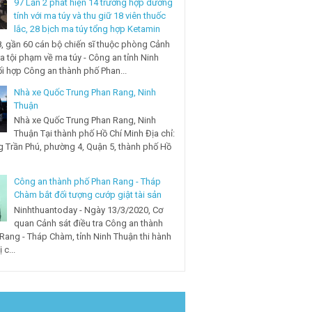
97 Lần 2 phát hiện 14 trường hợp dương
tính với ma túy và thu giữ 18 viên thuốc
lắc, 28 bịch ma túy tổng hợp Ketamin
, gần 60 cán bộ chiến sĩ thuộc phòng Cảnh
ra tội phạm về ma túy - Công an tỉnh Ninh
i hợp Công an thành phố Phan...
Nhà xe Quốc Trung Phan Rang, Ninh
Thuận
Nhà xe Quốc Trung Phan Rang, Ninh
Thuận Tại thành phố Hồ Chí Minh Địa chỉ:
 Trần Phú, phường 4, Quận 5, thành phố Hồ
Công an thành phố Phan Rang - Tháp
Chàm bắt đối tượng cướp giật tài sản
Ninhthuantoday - Ngày 13/3/2020, Cơ
quan Cảnh sát điều tra Công an thành
Rang - Tháp Chàm, tỉnh Ninh Thuận thi hành
 c...