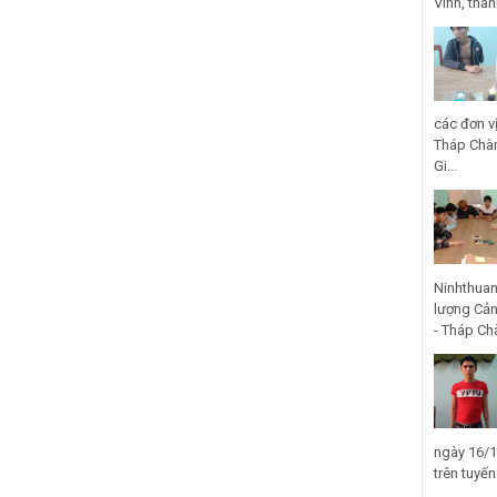
Vinh, thà
các đơn v
Tháp Chàm
Gi...
Ninhthuan
lượng Cản
- Tháp Ch
ngày 16/1
trên tuyế
...