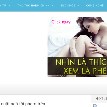
/ TP
THỦ TỤC HÀNH CHÍNH
SỨC KHỎE
CÔNG NGHỆ
HOTLI
 quật ngã tội phạm trên