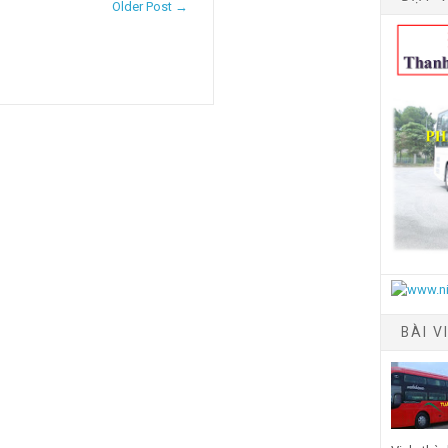
Older Post →
BÀI V