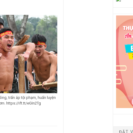
công, trấn áp tội phạm, huấn luyện
m. https://ift.tt/eGIn2Tg
ĐẶT V