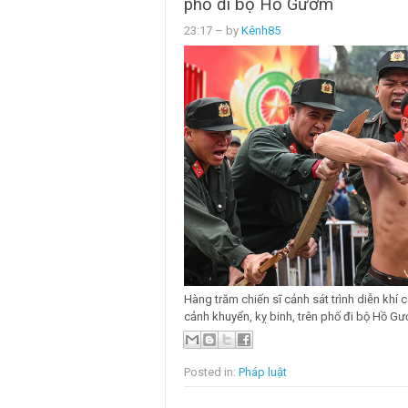
phố đi bộ Hồ Gươm
23:17
– by
Kênh85
Hàng trăm chiến sĩ cảnh sát trình diễn khí 
cảnh khuyển, kỵ binh, trên phố đi bộ Hồ Gươ
Posted in:
Pháp luật