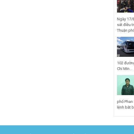
Ngày 17/8
sát điều t
Thuận phố
102 đường
Chí Min...
phố Phan 
lệnh bắt bị