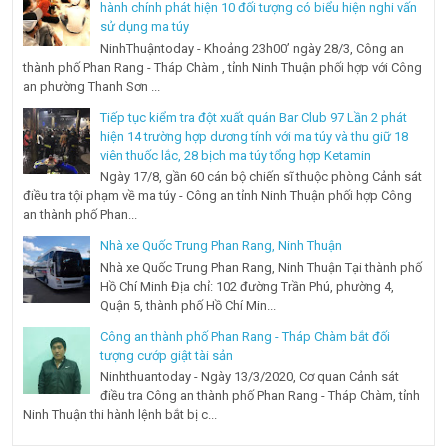
hành chính phát hiện 10 đối tượng có biểu hiện nghi vấn
sử dụng ma túy
NinhThuậntoday - Khoảng 23h00’ ngày 28/3, Công an
thành phố Phan Rang - Tháp Chàm , tỉnh Ninh Thuận phối hợp với Công
an phường Thanh Sơn ...
Tiếp tục kiểm tra đột xuất quán Bar Club 97 Lần 2 phát
hiện 14 trường hợp dương tính với ma túy và thu giữ 18
viên thuốc lắc, 28 bịch ma túy tổng hợp Ketamin
Ngày 17/8, gần 60 cán bộ chiến sĩ thuộc phòng Cảnh sát
điều tra tội phạm về ma túy - Công an tỉnh Ninh Thuận phối hợp Công
an thành phố Phan...
Nhà xe Quốc Trung Phan Rang, Ninh Thuận
Nhà xe Quốc Trung Phan Rang, Ninh Thuận Tại thành phố
Hồ Chí Minh Địa chỉ: 102 đường Trần Phú, phường 4,
Quận 5, thành phố Hồ Chí Min...
Công an thành phố Phan Rang - Tháp Chàm bắt đối
tượng cướp giật tài sản
Ninhthuantoday - Ngày 13/3/2020, Cơ quan Cảnh sát
điều tra Công an thành phố Phan Rang - Tháp Chàm, tỉnh
Ninh Thuận thi hành lệnh bắt bị c...