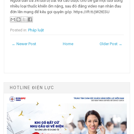
Người đàn bà 34 tuổi bị bắt với cáo buộc cho bé gái một tuổi uống
nhiều loại thuốc khiến ốm nặng, sau đó đăng video nạn nhân đau
đớn lên mạng để kêu gọi quyên góp. https://ift.tt/jW2tESU
Posted in:
Pháp luật
← Newer Post
Home
Older Post →
HOTLINE ĐIỆN LỰC