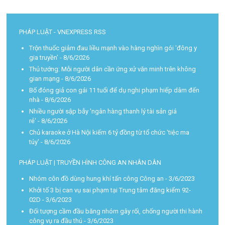
PHÁP LUẬT - VNEXPRESS RSS
Trộn thuốc giảm đau liều mạnh vào hàng nghìn gói 'đông y
gia truyền'
- 8/6/2026
Thủ tướng: Mỗi người dân cần ứng xử văn minh trên không
gian mạng
- 8/6/2026
Bố đóng giả con gái 11 tuổi để dụ nghi phạm hiếp dâm đến
nhà
- 8/6/2026
Nhiều người sập bẫy 'ngân hàng thanh lý tài sản giá
rẻ'
- 8/6/2026
Chủ karaoke ở Hà Nội kiếm 6 tỷ đồng từ tổ chức 'tiệc ma
túy'
- 8/6/2026
PHÁP LUẬT | TRUYỀN HÌNH CÔNG AN NHÂN DÂN
Nhóm côn đồ dùng hung khí tấn công Công an
- 3/6/2023
Khởi tố 3 bị can vụ sai phạm tại Trung tâm đăng kiểm 92-
02D
- 3/6/2023
Đối tượng cầm đầu băng nhóm gây rối, chống người thi hành
công vụ ra đầu thú
- 3/6/2023