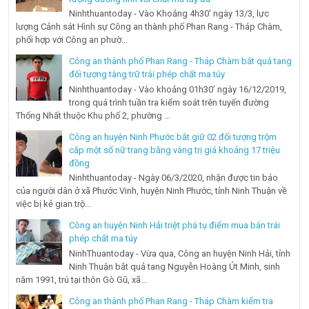
Ninhthuantoday - Vào Khoảng 4h30’ ngày 13/3, lực
lượng Cảnh sát Hình sự Công an thành phố Phan Rang - Tháp Chàm,
phối hợp với Công an phườ...
Công an thành phố Phan Rang - Tháp Chàm bắt quả tang
đối tượng tàng trữ trái phép chất ma túy
Ninhthuantoday - Vào khoảng 01h30’ ngày 16/12/2019,
trong quá trình tuần tra kiểm soát trên tuyến đường
Thống Nhất thuộc Khu phố 2, phường ...
Công an huyện Ninh Phước bắt giữ 02 đối tượng trộm
cắp một số nữ trang bằng vàng trị giá khoảng 17 triệu
đồng
Ninhthuantoday - Ngày 06/3/2020, nhận được tin báo
của người dân ở xã Phước Vinh, huyện Ninh Phước, tỉnh Ninh Thuận về
việc bị kẻ gian trộ...
Công an huyện Ninh Hải triệt phá tụ điểm mua bán trái
phép chất ma túy
NinhThuantoday - Vừa qua, Công an huyện Ninh Hải, tỉnh
Ninh Thuận bắt quả tang Nguyễn Hoàng Út Minh, sinh
năm 1991, trú tại thôn Gò Gũ, xã...
Công an thành phố Phan Rang - Tháp Chàm kiểm tra