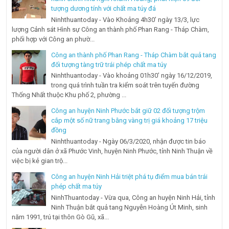
tượng dương tính với chất ma túy đá
Ninhthuantoday - Vào Khoảng 4h30’ ngày 13/3, lực
lượng Cảnh sát Hình sự Công an thành phố Phan Rang - Tháp Chàm,
phối hợp với Công an phườ...
Công an thành phố Phan Rang - Tháp Chàm bắt quả tang
đối tượng tàng trữ trái phép chất ma túy
Ninhthuantoday - Vào khoảng 01h30’ ngày 16/12/2019,
trong quá trình tuần tra kiểm soát trên tuyến đường
Thống Nhất thuộc Khu phố 2, phường ...
Công an huyện Ninh Phước bắt giữ 02 đối tượng trộm
cắp một số nữ trang bằng vàng trị giá khoảng 17 triệu
đồng
Ninhthuantoday - Ngày 06/3/2020, nhận được tin báo
của người dân ở xã Phước Vinh, huyện Ninh Phước, tỉnh Ninh Thuận về
việc bị kẻ gian trộ...
Công an huyện Ninh Hải triệt phá tụ điểm mua bán trái
phép chất ma túy
NinhThuantoday - Vừa qua, Công an huyện Ninh Hải, tỉnh
Ninh Thuận bắt quả tang Nguyễn Hoàng Út Minh, sinh
năm 1991, trú tại thôn Gò Gũ, xã...