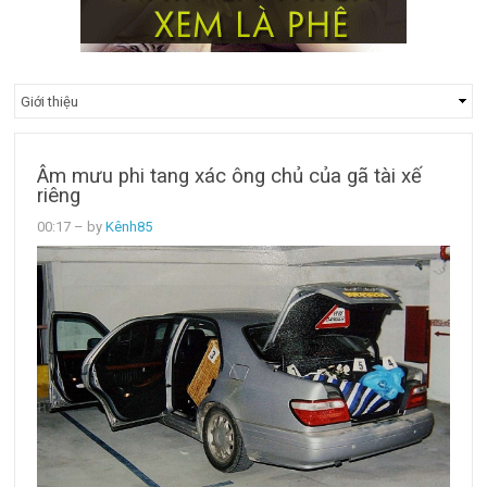
Âm mưu phi tang xác ông chủ của gã tài xế
riêng
00:17
– by
Kênh85