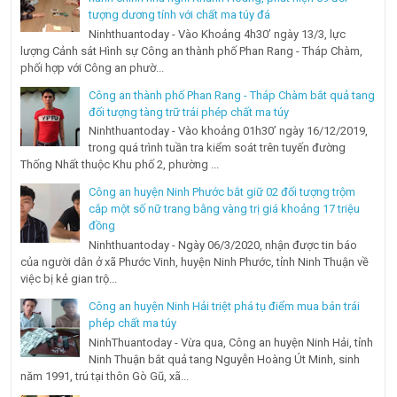
tượng dương tính với chất ma túy đá
Ninhthuantoday - Vào Khoảng 4h30’ ngày 13/3, lực
lượng Cảnh sát Hình sự Công an thành phố Phan Rang - Tháp Chàm,
phối hợp với Công an phườ...
Công an thành phố Phan Rang - Tháp Chàm bắt quả tang
đối tượng tàng trữ trái phép chất ma túy
Ninhthuantoday - Vào khoảng 01h30’ ngày 16/12/2019,
trong quá trình tuần tra kiểm soát trên tuyến đường
Thống Nhất thuộc Khu phố 2, phường ...
Công an huyện Ninh Phước bắt giữ 02 đối tượng trộm
cắp một số nữ trang bằng vàng trị giá khoảng 17 triệu
đồng
Ninhthuantoday - Ngày 06/3/2020, nhận được tin báo
của người dân ở xã Phước Vinh, huyện Ninh Phước, tỉnh Ninh Thuận về
việc bị kẻ gian trộ...
Công an huyện Ninh Hải triệt phá tụ điểm mua bán trái
phép chất ma túy
NinhThuantoday - Vừa qua, Công an huyện Ninh Hải, tỉnh
Ninh Thuận bắt quả tang Nguyễn Hoàng Út Minh, sinh
năm 1991, trú tại thôn Gò Gũ, xã...