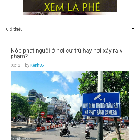
Nộp phạt nguội ở nơi cư trú hay nơi xảy ra vi
phạm?
00:12
– by
Kênh85