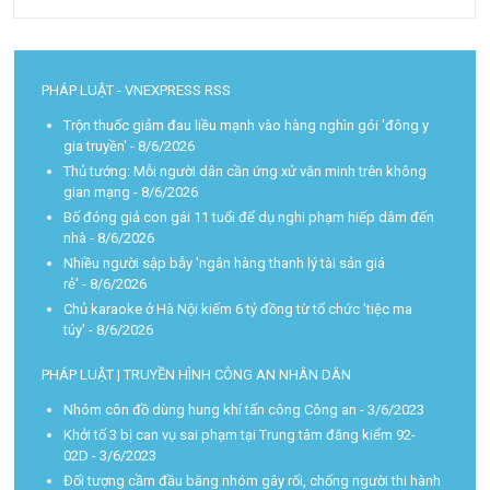
PHÁP LUẬT - VNEXPRESS RSS
Trộn thuốc giảm đau liều mạnh vào hàng nghìn gói 'đông y
gia truyền'
- 8/6/2026
Thủ tướng: Mỗi người dân cần ứng xử văn minh trên không
gian mạng
- 8/6/2026
Bố đóng giả con gái 11 tuổi để dụ nghi phạm hiếp dâm đến
nhà
- 8/6/2026
Nhiều người sập bẫy 'ngân hàng thanh lý tài sản giá
rẻ'
- 8/6/2026
Chủ karaoke ở Hà Nội kiếm 6 tỷ đồng từ tổ chức 'tiệc ma
túy'
- 8/6/2026
PHÁP LUẬT | TRUYỀN HÌNH CÔNG AN NHÂN DÂN
Nhóm côn đồ dùng hung khí tấn công Công an
- 3/6/2023
Khởi tố 3 bị can vụ sai phạm tại Trung tâm đăng kiểm 92-
02D
- 3/6/2023
Đối tượng cầm đầu băng nhóm gây rối, chống người thi hành