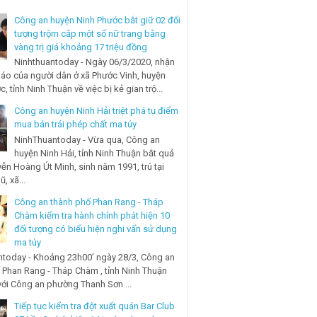
Công an huyện Ninh Phước bắt giữ 02 đối
tượng trộm cắp một số nữ trang bằng
vàng trị giá khoảng 17 triệu đồng
Ninhthuantoday - Ngày 06/3/2020, nhận
báo của người dân ở xã Phước Vinh, huyện
, tỉnh Ninh Thuận về việc bị kẻ gian trộ...
Công an huyện Ninh Hải triệt phá tụ điểm
mua bán trái phép chất ma túy
NinhThuantoday - Vừa qua, Công an
huyện Ninh Hải, tỉnh Ninh Thuận bắt quả
ễn Hoàng Út Minh, sinh năm 1991, trú tại
, xã...
Công an thành phố Phan Rang - Tháp
Chàm kiểm tra hành chính phát hiện 10
đối tượng có biểu hiện nghi vấn sử dụng
ma túy
today - Khoảng 23h00’ ngày 28/3, Công an
 Phan Rang - Tháp Chàm , tỉnh Ninh Thuận
với Công an phường Thanh Sơn ...
Tiếp tục kiểm tra đột xuất quán Bar Club