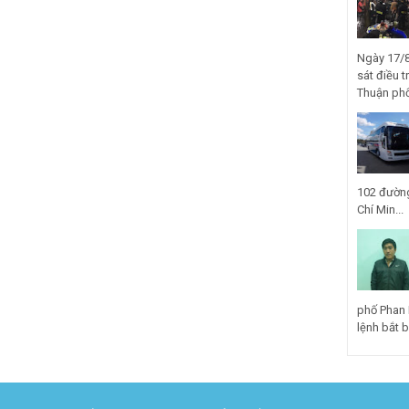
Ngày 17/8
sát điều t
Thuận phố
102 đường
Chí Min...
phố Phan 
lệnh bắt bị