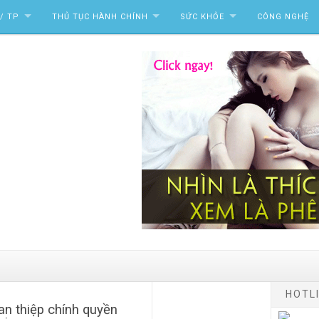
/ TP
THỦ TỤC HÀNH CHÍNH
SỨC KHỎE
CÔNG NGHỆ
HOTLI
n thiệp chính quyền