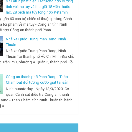
97 Lần 2 phát hiện 14 trường hợp dương
tính với ma túy và thu giữ 18 viên thuốc
lắc, 28 bịch ma túy tổng hợp Ketamin
, gần 60 cán bộ chiến sĩ thuộc phòng Cảnh
ra tội phạm về ma túy - Công an tỉnh Ninh
i hợp Công an thành phố Phan...
Nhà xe Quốc Trung Phan Rang, Ninh
Thuận
Nhà xe Quốc Trung Phan Rang, Ninh
Thuận Tại thành phố Hồ Chí Minh Địa chỉ:
 Trần Phú, phường 4, Quận 5, thành phố Hồ
Công an thành phố Phan Rang - Tháp
Chàm bắt đối tượng cướp giật tài sản
Ninhthuantoday - Ngày 13/3/2020, Cơ
quan Cảnh sát điều tra Công an thành
Rang - Tháp Chàm, tỉnh Ninh Thuận thi hành
 c...