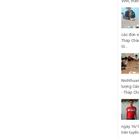
Vinh, thà
các đơn v
Tháp Chàm
Gi...
Ninhthuan
lượng Cản
- Tháp Ch
ngày 16/1
trên tuyế
...