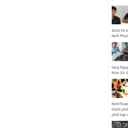
được tin 
Ninh Phước
tang Nguy
thôn Gò Gũ
NinhThuận
thành phố
phối hợp 