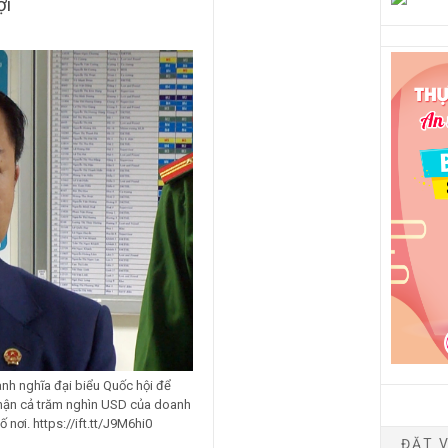
ợi
h nghĩa đại biểu Quốc hội để
nhận cả trăm nghìn USD của doanh
nơi. https://ift.tt/J9M6hi0
ĐẶT V