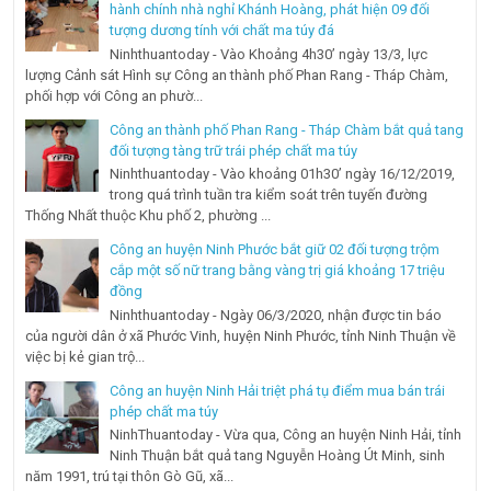
hành chính nhà nghỉ Khánh Hoàng, phát hiện 09 đối
tượng dương tính với chất ma túy đá
Ninhthuantoday - Vào Khoảng 4h30’ ngày 13/3, lực
lượng Cảnh sát Hình sự Công an thành phố Phan Rang - Tháp Chàm,
phối hợp với Công an phườ...
Công an thành phố Phan Rang - Tháp Chàm bắt quả tang
đối tượng tàng trữ trái phép chất ma túy
Ninhthuantoday - Vào khoảng 01h30’ ngày 16/12/2019,
trong quá trình tuần tra kiểm soát trên tuyến đường
Thống Nhất thuộc Khu phố 2, phường ...
Công an huyện Ninh Phước bắt giữ 02 đối tượng trộm
cắp một số nữ trang bằng vàng trị giá khoảng 17 triệu
đồng
Ninhthuantoday - Ngày 06/3/2020, nhận được tin báo
của người dân ở xã Phước Vinh, huyện Ninh Phước, tỉnh Ninh Thuận về
việc bị kẻ gian trộ...
Công an huyện Ninh Hải triệt phá tụ điểm mua bán trái
phép chất ma túy
NinhThuantoday - Vừa qua, Công an huyện Ninh Hải, tỉnh
Ninh Thuận bắt quả tang Nguyễn Hoàng Út Minh, sinh
năm 1991, trú tại thôn Gò Gũ, xã...