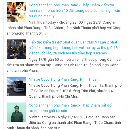
Công an thành phố Phan Rang - Tháp Chàm kiểm tra
hành chính phát hiện 10 đối tượng có biểu hiện nghi vấn
sử dụng ma túy
NinhThuậntoday - Khoảng 23h00’ ngày 28/3, Công an
thành phố Phan Rang - Tháp Chàm , tỉnh Ninh Thuận phối hợp với Công
an phường Thanh Sơn ...
Tiếp tục kiểm tra đột xuất quán Bar Club 97 Lần 2 phát
hiện 14 trường hợp dương tính với ma túy và thu giữ 18
viên thuốc lắc, 28 bịch ma túy tổng hợp Ketamin
Ngày 17/8, gần 60 cán bộ chiến sĩ thuộc phòng Cảnh sát
điều tra tội phạm về ma túy - Công an tỉnh Ninh Thuận phối hợp Công
an thành phố Phan...
Nhà xe Quốc Trung Phan Rang, Ninh Thuận
Nhà xe Quốc Trung Phan Rang, Ninh Thuận Tại thành phố
Hồ Chí Minh Địa chỉ: 102 đường Trần Phú, phường 4,
Quận 5, thành phố Hồ Chí Min...
Công an thành phố Phan Rang - Tháp Chàm bắt đối
tượng cướp giật tài sản
Ninhthuantoday - Ngày 13/3/2020, Cơ quan Cảnh sát
điều tra Công an thành phố Phan Rang - Tháp Chàm, tỉnh
Ninh Thuận thi hành lệnh bắt bị c...