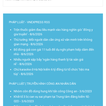
PHÁP LUẬT - VNEXPRESS RSS
Trộn thuốc giảm đau liều mạnh vào hàng nghìn gói 'đông y
gia truyền'
- 8/6/2026
Thủ tướng: Mỗi người dân cần ứng xử văn minh trên không
gian mạng
- 8/6/2026
Bố đóng giả con gái 11 tuổi để dụ nghi phạm hiếp dâm đến
nhà
- 8/6/2026
Nhiều người sập bẫy 'ngân hàng thanh lý tài sản giá
rẻ'
- 8/6/2026
Chủ karaoke ở Hà Nội kiếm 6 tỷ đồng từ tổ chức 'tiệc ma
túy'
- 8/6/2026
PHÁP LUẬT | TRUYỀN HÌNH CÔNG AN NHÂN DÂN
Nhóm côn đồ dùng hung khí tấn công Công an
- 3/6/2023
Khởi tố 3 bị can vụ sai phạm tại Trung tâm đăng kiểm 92-
02D
- 3/6/2023