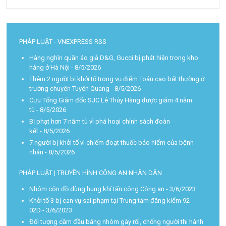
PHÁP LUẬT - VNEXPRESS RSS
Hàng nghìn quần áo giả D&G, Gucci bị phát hiện trong kho
hàng ở Hà Nội
- 8/5/2026
Thêm 2 người bị khởi tố trong vụ điểm Toán cao bất thường ở
trường chuyên Tuyên Quang
- 8/5/2026
Cựu Tổng Giám đốc SJC Lê Thúy Hằng được giảm 4 năm
tù
- 8/5/2026
Bị phạt hơn 7 năm tù vì phá hoại chính sách đoàn
kết
- 8/5/2026
7 người bị khởi tố vì chiếm đoạt thuốc bảo hiểm của bệnh
nhân
- 8/5/2026
PHÁP LUẬT | TRUYỀN HÌNH CÔNG AN NHÂN DÂN
Nhóm côn đồ dùng hung khí tấn công Công an
- 3/6/2023
Khởi tố 3 bị can vụ sai phạm tại Trung tâm đăng kiểm 92-
02D
- 3/6/2023
Đối tượng cầm đầu băng nhóm gây rối, chống người thi hành