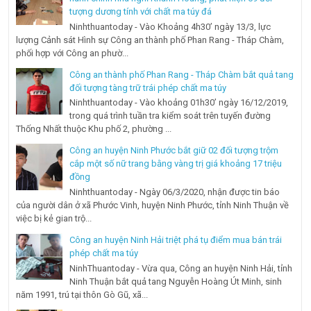
tượng dương tính với chất ma túy đá
Ninhthuantoday - Vào Khoảng 4h30’ ngày 13/3, lực
lượng Cảnh sát Hình sự Công an thành phố Phan Rang - Tháp Chàm,
phối hợp với Công an phườ...
Công an thành phố Phan Rang - Tháp Chàm bắt quả tang
đối tượng tàng trữ trái phép chất ma túy
Ninhthuantoday - Vào khoảng 01h30’ ngày 16/12/2019,
trong quá trình tuần tra kiểm soát trên tuyến đường
Thống Nhất thuộc Khu phố 2, phường ...
Công an huyện Ninh Phước bắt giữ 02 đối tượng trộm
cắp một số nữ trang bằng vàng trị giá khoảng 17 triệu
đồng
Ninhthuantoday - Ngày 06/3/2020, nhận được tin báo
của người dân ở xã Phước Vinh, huyện Ninh Phước, tỉnh Ninh Thuận về
việc bị kẻ gian trộ...
Công an huyện Ninh Hải triệt phá tụ điểm mua bán trái
phép chất ma túy
NinhThuantoday - Vừa qua, Công an huyện Ninh Hải, tỉnh
Ninh Thuận bắt quả tang Nguyễn Hoàng Út Minh, sinh
năm 1991, trú tại thôn Gò Gũ, xã...