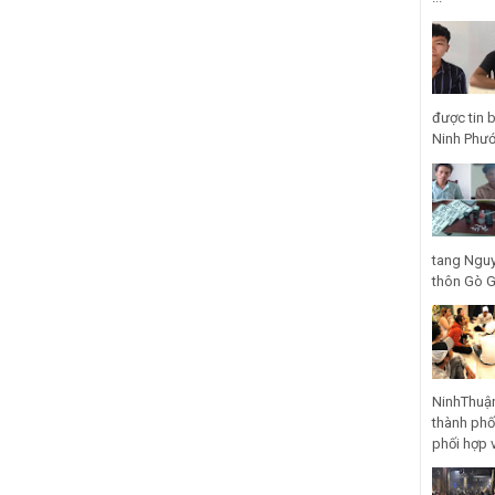
được tin 
Ninh Phước
tang Nguy
thôn Gò Gũ
NinhThuận
thành phố
phối hợp 