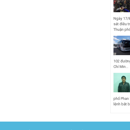
Ngày 17/8
sát điều t
Thuận phố
102 đường
Chí Min...
phố Phan 
lệnh bắt bị