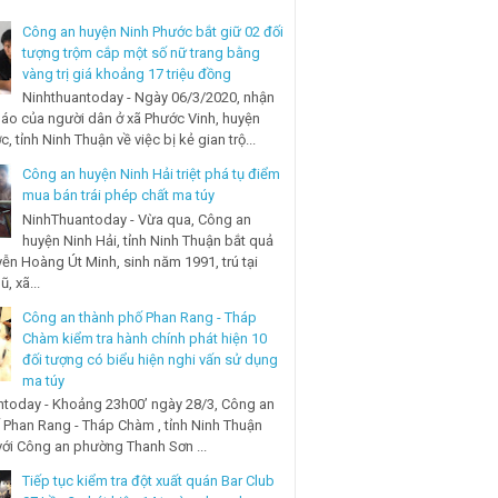
Công an huyện Ninh Phước bắt giữ 02 đối
tượng trộm cắp một số nữ trang bằng
vàng trị giá khoảng 17 triệu đồng
Ninhthuantoday - Ngày 06/3/2020, nhận
báo của người dân ở xã Phước Vinh, huyện
, tỉnh Ninh Thuận về việc bị kẻ gian trộ...
Công an huyện Ninh Hải triệt phá tụ điểm
mua bán trái phép chất ma túy
NinhThuantoday - Vừa qua, Công an
huyện Ninh Hải, tỉnh Ninh Thuận bắt quả
ễn Hoàng Út Minh, sinh năm 1991, trú tại
, xã...
Công an thành phố Phan Rang - Tháp
Chàm kiểm tra hành chính phát hiện 10
đối tượng có biểu hiện nghi vấn sử dụng
ma túy
today - Khoảng 23h00’ ngày 28/3, Công an
 Phan Rang - Tháp Chàm , tỉnh Ninh Thuận
với Công an phường Thanh Sơn ...
Tiếp tục kiểm tra đột xuất quán Bar Club