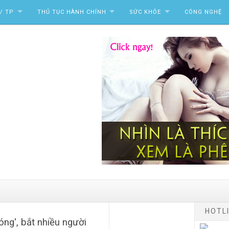
/ TP
THỦ TỤC HÀNH CHÍNH
SỨC KHỎE
CÔNG NGHỆ
HOTLI
óng', bắt nhiều người