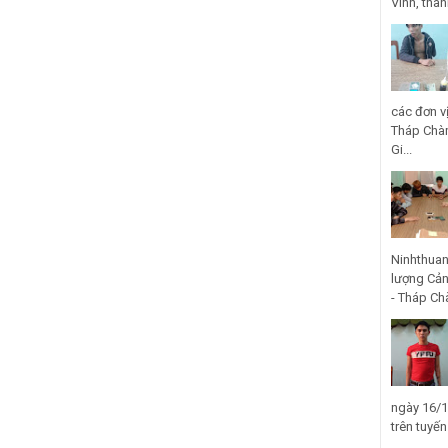
Vinh, thà
các đơn v
Tháp Chàm
Gi...
Ninhthuan
lượng Cản
- Tháp Ch
ngày 16/1
trên tuyế
...