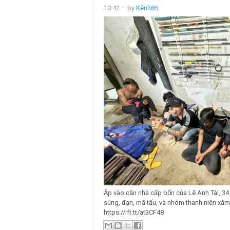
10:42
– by
Kênh85
Ập vào căn nhà cấp bốn của Lê Anh Tài, 34 
súng, đạn, mã tấu, và nhóm thanh niên xăm
https://ift.tt/at3CF48