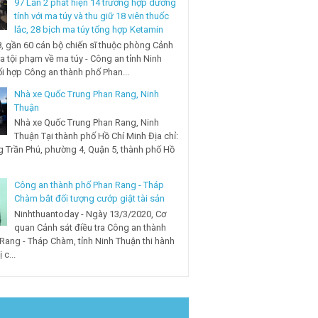
97 Lần 2 phát hiện 14 trường hợp dương
tính với ma túy và thu giữ 18 viên thuốc
lắc, 28 bịch ma túy tổng hợp Ketamin
, gần 60 cán bộ chiến sĩ thuộc phòng Cảnh
ra tội phạm về ma túy - Công an tỉnh Ninh
i hợp Công an thành phố Phan...
Nhà xe Quốc Trung Phan Rang, Ninh
Thuận
Nhà xe Quốc Trung Phan Rang, Ninh
Thuận Tại thành phố Hồ Chí Minh Địa chỉ:
 Trần Phú, phường 4, Quận 5, thành phố Hồ
Công an thành phố Phan Rang - Tháp
Chàm bắt đối tượng cướp giật tài sản
Ninhthuantoday - Ngày 13/3/2020, Cơ
quan Cảnh sát điều tra Công an thành
Rang - Tháp Chàm, tỉnh Ninh Thuận thi hành
 c...