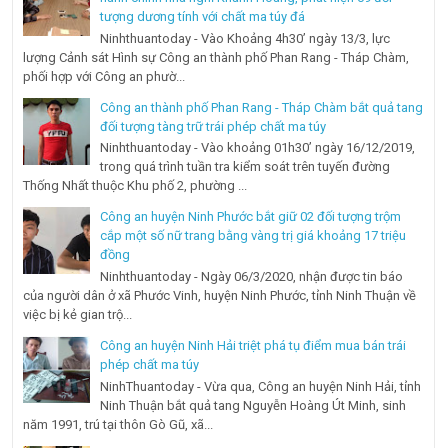
tượng dương tính với chất ma túy đá
Ninhthuantoday - Vào Khoảng 4h30’ ngày 13/3, lực
lượng Cảnh sát Hình sự Công an thành phố Phan Rang - Tháp Chàm,
phối hợp với Công an phườ...
Công an thành phố Phan Rang - Tháp Chàm bắt quả tang
đối tượng tàng trữ trái phép chất ma túy
Ninhthuantoday - Vào khoảng 01h30’ ngày 16/12/2019,
trong quá trình tuần tra kiểm soát trên tuyến đường
Thống Nhất thuộc Khu phố 2, phường ...
Công an huyện Ninh Phước bắt giữ 02 đối tượng trộm
cắp một số nữ trang bằng vàng trị giá khoảng 17 triệu
đồng
Ninhthuantoday - Ngày 06/3/2020, nhận được tin báo
của người dân ở xã Phước Vinh, huyện Ninh Phước, tỉnh Ninh Thuận về
việc bị kẻ gian trộ...
Công an huyện Ninh Hải triệt phá tụ điểm mua bán trái
phép chất ma túy
NinhThuantoday - Vừa qua, Công an huyện Ninh Hải, tỉnh
Ninh Thuận bắt quả tang Nguyễn Hoàng Út Minh, sinh
năm 1991, trú tại thôn Gò Gũ, xã...