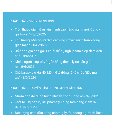
PHÁP LUẬT - VNEXPRESS RSS
Trộn thuốc giảm đau liều mạnh vào hàng nghìn gói 'đông y
gia truyền'
- 8/6/2026
Thủ tướng: Mỗi người dân cần ứng xử văn minh trên không
gian mạng
- 8/6/2026
Bố đóng giả con gái 11 tuổi để dụ nghi phạm hiếp dâm đến
nhà
- 8/6/2026
Nhiều người sập bẫy 'ngân hàng thanh lý tài sản giá
rẻ'
- 8/6/2026
Chủ karaoke ở Hà Nội kiếm 6 tỷ đồng từ tổ chức 'tiệc ma
túy'
- 8/6/2026
PHÁP LUẬT | TRUYỀN HÌNH CÔNG AN NHÂN DÂN
Nhóm côn đồ dùng hung khí tấn công Công an
- 3/6/2023
Khởi tố 3 bị can vụ sai phạm tại Trung tâm đăng kiểm 92-
02D
- 3/6/2023
Đối tượng cầm đầu băng nhóm gây rối, chống người thi hành