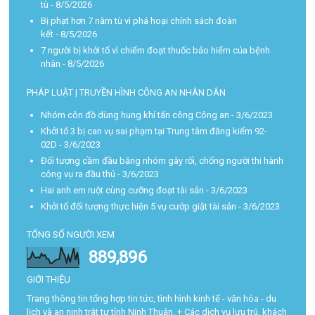
tù
- 8/5/2026
Bị phạt hơn 7 năm tù vì phá hoại chính sách đoàn
kết
- 8/5/2026
7 người bị khởi tố vì chiếm đoạt thuốc bảo hiểm của bệnh
nhân
- 8/5/2026
PHÁP LUẬT | TRUYỀN HÌNH CÔNG AN NHÂN DÂN
Nhóm côn đồ dùng hung khí tấn công Công an
- 3/6/2023
Khởi tố 3 bị can vụ sai phạm tại Trung tâm đăng kiểm 92-
02D
- 3/6/2023
Đối tượng cầm đầu băng nhóm gây rối, chống người thi hành
công vụ ra đầu thú
- 3/6/2023
Hai anh em ruột cùng cưỡng đoạt tài sản
- 3/6/2023
Khởi tố đối tượng thực hiện 5 vụ cướp giật tài sản
- 3/6/2023
TỔNG SỐ NGƯỜI XEM
889,896
GIỚI THIỆU
Trang thông tin tổng hợp tin tức, tình hình kinh tế - văn hóa - du
lịch và an ninh trật tự tỉnh Ninh Thuận. + Các dịch vụ lưu trú, khách