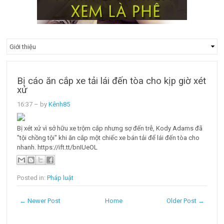
Bị cáo ăn cắp xe tải lái đến tòa cho kịp giờ xét
xử
16:37
– by
Kênh85
Bị xét xử vì sở hữu xe trộm cắp nhưng sợ đến trễ, Kody Adams đã
"tội chồng tội" khi ăn cắp một chiếc xe bán tải để lái đến tòa cho
nhanh. https://ift.tt/bnIUeOL
Posted in:
Pháp luật
← Newer Post
Home
Older Post →