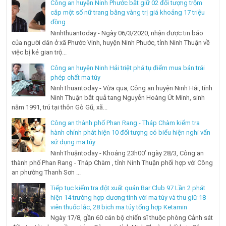
Công an huyện Ninh Phước bắt giữ 02 đối tượng trộm
cắp một số nữ trang bằng vàng trị giá khoảng 17 triệu
đồng
Ninhthuantoday - Ngày 06/3/2020, nhận được tin báo
của người dân ở xã Phước Vinh, huyện Ninh Phước, tỉnh Ninh Thuận về
việc bị kẻ gian trộ...
Công an huyện Ninh Hải triệt phá tụ điểm mua bán trái
phép chất ma túy
NinhThuantoday - Vừa qua, Công an huyện Ninh Hải, tỉnh
Ninh Thuận bắt quả tang Nguyễn Hoàng Út Minh, sinh
năm 1991, trú tại thôn Gò Gũ, xã...
Công an thành phố Phan Rang - Tháp Chàm kiểm tra
hành chính phát hiện 10 đối tượng có biểu hiện nghi vấn
sử dụng ma túy
NinhThuậntoday - Khoảng 23h00’ ngày 28/3, Công an
thành phố Phan Rang - Tháp Chàm , tỉnh Ninh Thuận phối hợp với Công
an phường Thanh Sơn ...
Tiếp tục kiểm tra đột xuất quán Bar Club 97 Lần 2 phát
hiện 14 trường hợp dương tính với ma túy và thu giữ 18
viên thuốc lắc, 28 bịch ma túy tổng hợp Ketamin
Ngày 17/8, gần 60 cán bộ chiến sĩ thuộc phòng Cảnh sát