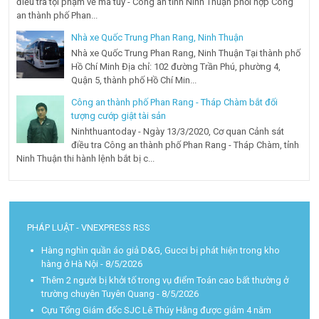
điều tra tội phạm về ma túy - Công an tỉnh Ninh Thuận phối hợp Công
an thành phố Phan...
Nhà xe Quốc Trung Phan Rang, Ninh Thuận
Nhà xe Quốc Trung Phan Rang, Ninh Thuận Tại thành phố
Hồ Chí Minh Địa chỉ: 102 đường Trần Phú, phường 4,
Quận 5, thành phố Hồ Chí Min...
Công an thành phố Phan Rang - Tháp Chàm bắt đối
tượng cướp giật tài sản
Ninhthuantoday - Ngày 13/3/2020, Cơ quan Cảnh sát
điều tra Công an thành phố Phan Rang - Tháp Chàm, tỉnh
Ninh Thuận thi hành lệnh bắt bị c...
PHÁP LUẬT - VNEXPRESS RSS
Hàng nghìn quần áo giả D&G, Gucci bị phát hiện trong kho
hàng ở Hà Nội
- 8/5/2026
Thêm 2 người bị khởi tố trong vụ điểm Toán cao bất thường ở
trường chuyên Tuyên Quang
- 8/5/2026
Cựu Tổng Giám đốc SJC Lê Thúy Hằng được giảm 4 năm