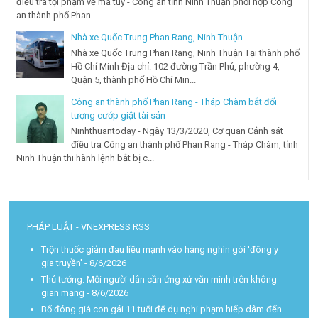
điều tra tội phạm về ma túy - Công an tỉnh Ninh Thuận phối hợp Công
an thành phố Phan...
Nhà xe Quốc Trung Phan Rang, Ninh Thuận
Nhà xe Quốc Trung Phan Rang, Ninh Thuận Tại thành phố
Hồ Chí Minh Địa chỉ: 102 đường Trần Phú, phường 4,
Quận 5, thành phố Hồ Chí Min...
Công an thành phố Phan Rang - Tháp Chàm bắt đối
tượng cướp giật tài sản
Ninhthuantoday - Ngày 13/3/2020, Cơ quan Cảnh sát
điều tra Công an thành phố Phan Rang - Tháp Chàm, tỉnh
Ninh Thuận thi hành lệnh bắt bị c...
PHÁP LUẬT - VNEXPRESS RSS
Trộn thuốc giảm đau liều mạnh vào hàng nghìn gói 'đông y
gia truyền'
- 8/6/2026
Thủ tướng: Mỗi người dân cần ứng xử văn minh trên không
gian mạng
- 8/6/2026
Bố đóng giả con gái 11 tuổi để dụ nghi phạm hiếp dâm đến