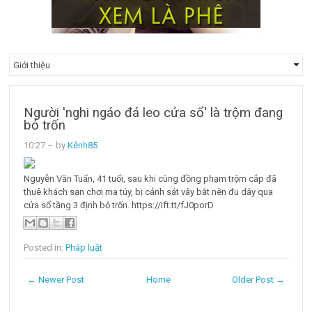
Người 'nghi ngáo đá leo cửa sổ' là trộm đang
bỏ trốn
10:27
– by
Kênh85
Nguyễn Văn Tuấn, 41 tuổi, sau khi cùng đồng phạm trộm cắp đã
thuê khách sạn chơi ma túy, bị cảnh sát vây bắt nên đu dây qua
cửa sổ tầng 3 định bỏ trốn. https://ift.tt/fJ0porD
Posted in:
Pháp luật
← Newer Post
Home
Older Post →