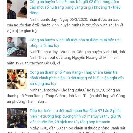
Công an huyện Ninh Phước bắt giữ 02 đối tượng trộm
cắp một số nữ trang bằng vàng trị giá khoảng 17 triệu
đồng
Ninhthuantoday - Ngày 06/3/2020, nhận được tin báo
của người dân ở xã Phước Vinh, huyện Ninh Phước, tỉnh Ninh Thuận về
việc bị kẻ gian trộ...
Công an huyện Ninh Hải triệt phá tụ điểm mua bán trái
phép chất ma túy
NinhThuantoday - Vừa qua, Công an huyện Ninh Hải, tỉnh
Ninh Thuận bắt quả tang Nguyễn Hoàng Út Minh, sinh
năm 1991, trú tại thôn Gò Gũ, xã...
Công an thành phố Phan Rang - Tháp Chàm kiểm tra
hành chính phát hiện 10 đối tượng có biểu hiện nghi vấn
sử dụng ma túy
NinhThuậntoday - Khoảng 23h00’ ngày 28/3, Công an
thành phố Phan Rang - Tháp Chàm , tỉnh Ninh Thuận phối hợp với Công
an phường Thanh Sơn ...
Tiếp tục kiểm tra đột xuất quán Bar Club 97 Lần 2 phát
hiện 14 trường hợp dương tính với ma túy và thu giữ 18
viên thuốc lắc, 28 bịch ma túy tổng hợp Ketamin
Ngày 17/8, gần 60 cán bộ chiến sĩ thuộc phòng Cảnh sát