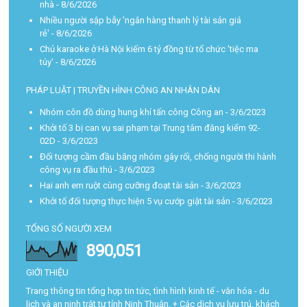
nhà
- 8/6/2026
Nhiều người sập bẫy 'ngân hàng thanh lý tài sản giá
rẻ'
- 8/6/2026
Chủ karaoke ở Hà Nội kiếm 6 tỷ đồng từ tổ chức 'tiệc ma
túy'
- 8/6/2026
PHÁP LUẬT | TRUYỀN HÌNH CÔNG AN NHÂN DÂN
Nhóm côn đồ dùng hung khí tấn công Công an
- 3/6/2023
Khởi tố 3 bị can vụ sai phạm tại Trung tâm đăng kiểm 92-
02D
- 3/6/2023
Đối tượng cầm đầu băng nhóm gây rối, chống người thi hành
công vụ ra đầu thú
- 3/6/2023
Hai anh em ruột cùng cưỡng đoạt tài sản
- 3/6/2023
Khởi tố đối tượng thực hiện 5 vụ cướp giật tài sản
- 3/6/2023
TỔNG SỐ NGƯỜI XEM
890,051
GIỚI THIỆU
Trang thông tin tổng hợp tin tức, tình hình kinh tế - văn hóa - du
lịch và an ninh trật tự tỉnh Ninh Thuận. + Các dịch vụ lưu trú, khách