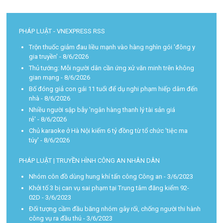
PHÁP LUẬT - VNEXPRESS RSS
Trộn thuốc giảm đau liều mạnh vào hàng nghìn gói 'đông y
gia truyền'
- 8/6/2026
Thủ tướng: Mỗi người dân cần ứng xử văn minh trên không
gian mạng
- 8/6/2026
Bố đóng giả con gái 11 tuổi để dụ nghi phạm hiếp dâm đến
nhà
- 8/6/2026
Nhiều người sập bẫy 'ngân hàng thanh lý tài sản giá
rẻ'
- 8/6/2026
Chủ karaoke ở Hà Nội kiếm 6 tỷ đồng từ tổ chức 'tiệc ma
túy'
- 8/6/2026
PHÁP LUẬT | TRUYỀN HÌNH CÔNG AN NHÂN DÂN
Nhóm côn đồ dùng hung khí tấn công Công an
- 3/6/2023
Khởi tố 3 bị can vụ sai phạm tại Trung tâm đăng kiểm 92-
02D
- 3/6/2023
Đối tượng cầm đầu băng nhóm gây rối, chống người thi hành
công vụ ra đầu thú
- 3/6/2023