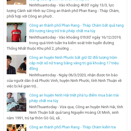
Ninhthuantoday - Vào Khoảng 4h30’ ngày 13/3, lực
lượng Cảnh sát Hình sự Công an thành phố Phan Rang - Tháp Chàm,
phối hợp với Công an phườ...
Công an thành phố Phan Rang - Tháp Chàm bắt quả tang
đối tượng tàng trữ trái phép chất ma túy
Ninhthuantoday - Vào khoảng 01h30’ ngày 16/12/2019,
trong quá trình tuần tra kiểm soát trên tuyến đường
Thống Nhất thuộc Khu phố 2, phường ...
Công an huyện Ninh Phước bắt giữ 02 đối tượng trộm
cắp một số nữ trang bằng vàng trị giá khoảng 17 triệu
đồng
Ninhthuantoday - Ngày 06/3/2020, nhận được tin báo
của người dân ở xã Phước Vinh, huyện Ninh Phước, tỉnh Ninh Thuận về
việc bị kẻ gian trộ...
Công an huyện Ninh Hải triệt phá tụ điểm mua bán trái
phép chất ma túy
NinhThuantoday - Vừa qua, Công an huyện Ninh Hải, tỉnh
Ninh Thuận bắt quả tang Nguyễn Hoàng Út Minh, sinh
năm 1991, trú tại thôn Gò Gũ, xã...
Công an thành phố Phan Rang - Tháp Chàm kiểm tra