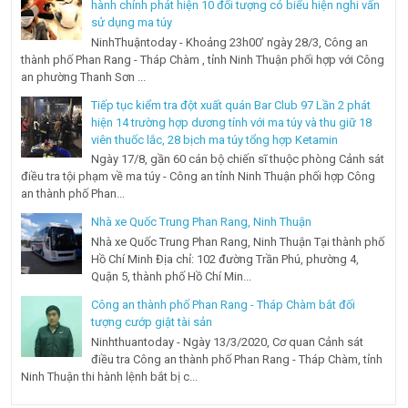
hành chính phát hiện 10 đối tượng có biểu hiện nghi vấn
sử dụng ma túy
NinhThuậntoday - Khoảng 23h00’ ngày 28/3, Công an
thành phố Phan Rang - Tháp Chàm , tỉnh Ninh Thuận phối hợp với Công
an phường Thanh Sơn ...
Tiếp tục kiểm tra đột xuất quán Bar Club 97 Lần 2 phát
hiện 14 trường hợp dương tính với ma túy và thu giữ 18
viên thuốc lắc, 28 bịch ma túy tổng hợp Ketamin
Ngày 17/8, gần 60 cán bộ chiến sĩ thuộc phòng Cảnh sát
điều tra tội phạm về ma túy - Công an tỉnh Ninh Thuận phối hợp Công
an thành phố Phan...
Nhà xe Quốc Trung Phan Rang, Ninh Thuận
Nhà xe Quốc Trung Phan Rang, Ninh Thuận Tại thành phố
Hồ Chí Minh Địa chỉ: 102 đường Trần Phú, phường 4,
Quận 5, thành phố Hồ Chí Min...
Công an thành phố Phan Rang - Tháp Chàm bắt đối
tượng cướp giật tài sản
Ninhthuantoday - Ngày 13/3/2020, Cơ quan Cảnh sát
điều tra Công an thành phố Phan Rang - Tháp Chàm, tỉnh
Ninh Thuận thi hành lệnh bắt bị c...