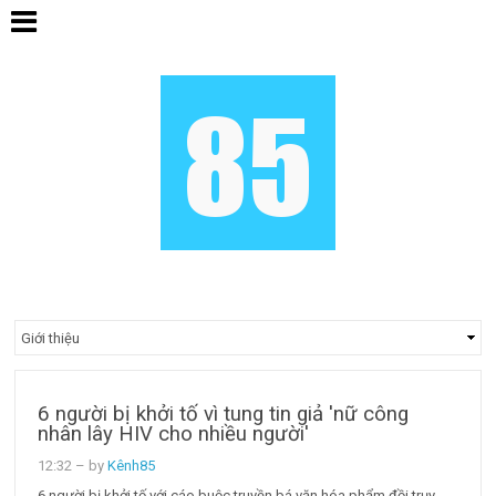
6 người bị khởi tố vì tung tin giả 'nữ công
nhân lây HIV cho nhiều người'
12:32
– by
Kênh85
6 người bị khởi tố với cáo buộc truyền bá văn hóa phẩm đồi trụy