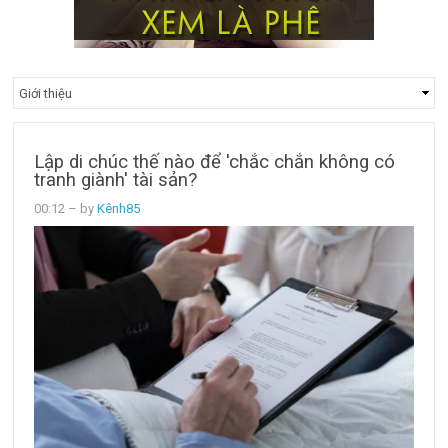
Lập di chúc thế nào để 'chắc chắn không có
tranh giành' tài sản?
00:12
– by
Kênh85