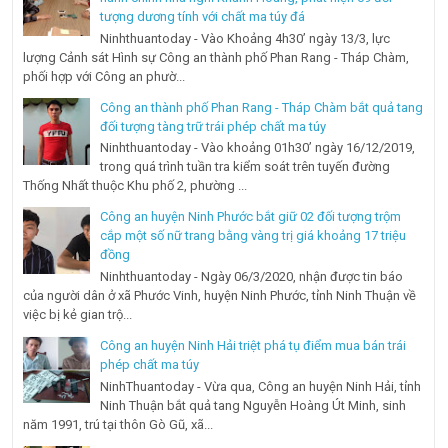
tượng dương tính với chất ma túy đá
Ninhthuantoday - Vào Khoảng 4h30’ ngày 13/3, lực
lượng Cảnh sát Hình sự Công an thành phố Phan Rang - Tháp Chàm,
phối hợp với Công an phườ...
Công an thành phố Phan Rang - Tháp Chàm bắt quả tang
đối tượng tàng trữ trái phép chất ma túy
Ninhthuantoday - Vào khoảng 01h30’ ngày 16/12/2019,
trong quá trình tuần tra kiểm soát trên tuyến đường
Thống Nhất thuộc Khu phố 2, phường ...
Công an huyện Ninh Phước bắt giữ 02 đối tượng trộm
cắp một số nữ trang bằng vàng trị giá khoảng 17 triệu
đồng
Ninhthuantoday - Ngày 06/3/2020, nhận được tin báo
của người dân ở xã Phước Vinh, huyện Ninh Phước, tỉnh Ninh Thuận về
việc bị kẻ gian trộ...
Công an huyện Ninh Hải triệt phá tụ điểm mua bán trái
phép chất ma túy
NinhThuantoday - Vừa qua, Công an huyện Ninh Hải, tỉnh
Ninh Thuận bắt quả tang Nguyễn Hoàng Út Minh, sinh
năm 1991, trú tại thôn Gò Gũ, xã...