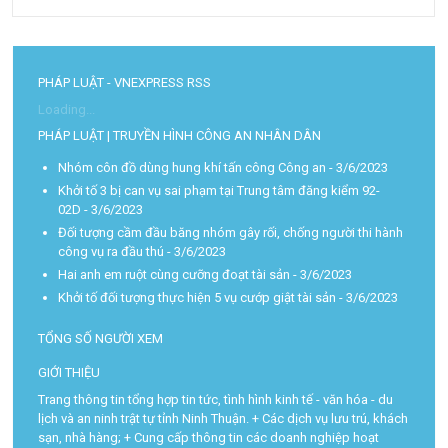
PHÁP LUẬT - VNEXPRESS RSS
Loading...
PHÁP LUẬT | TRUYỀN HÌNH CÔNG AN NHÂN DÂN
Nhóm côn đồ dùng hung khí tấn công Công an
- 3/6/2023
Khởi tố 3 bị can vụ sai phạm tại Trung tâm đăng kiểm 92-
02D
- 3/6/2023
Đối tượng cầm đầu băng nhóm gây rối, chống người thi hành
công vụ ra đầu thú
- 3/6/2023
Hai anh em ruột cùng cưỡng đoạt tài sản
- 3/6/2023
Khởi tố đối tượng thực hiện 5 vụ cướp giật tài sản
- 3/6/2023
TỔNG SỐ NGƯỜI XEM
GIỚI THIỆU
Trang thông tin tổng hợp tin tức, tình hình kinh tế - văn hóa - du
lịch và an ninh trật tự tỉnh Ninh Thuận. + Các dịch vụ lưu trú, khách
sạn, nhà hàng; + Cung cấp thông tin các doanh nghiệp hoạt