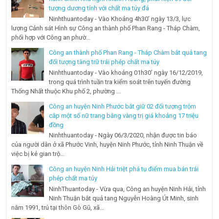
tượng dương tính với chất ma túy đá
Ninhthuantoday - Vào Khoảng 4h30’ ngày 13/3, lực
lượng Cảnh sát Hình sự Công an thành phố Phan Rang - Tháp Chàm,
phối hợp với Công an phườ...
Công an thành phố Phan Rang - Tháp Chàm bắt quả tang
đối tượng tàng trữ trái phép chất ma túy
Ninhthuantoday - Vào khoảng 01h30’ ngày 16/12/2019,
trong quá trình tuần tra kiểm soát trên tuyến đường
Thống Nhất thuộc Khu phố 2, phường ...
Công an huyện Ninh Phước bắt giữ 02 đối tượng trộm
cắp một số nữ trang bằng vàng trị giá khoảng 17 triệu
đồng
Ninhthuantoday - Ngày 06/3/2020, nhận được tin báo
của người dân ở xã Phước Vinh, huyện Ninh Phước, tỉnh Ninh Thuận về
việc bị kẻ gian trộ...
Công an huyện Ninh Hải triệt phá tụ điểm mua bán trái
phép chất ma túy
NinhThuantoday - Vừa qua, Công an huyện Ninh Hải, tỉnh
Ninh Thuận bắt quả tang Nguyễn Hoàng Út Minh, sinh
năm 1991, trú tại thôn Gò Gũ, xã...