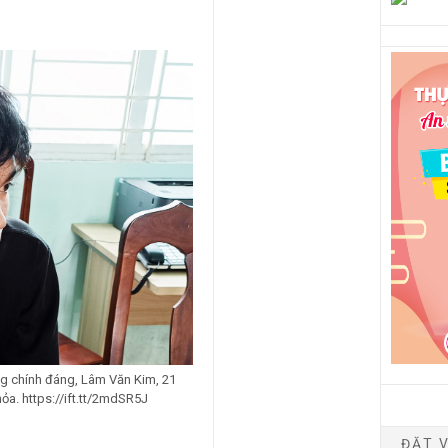
ông chính đáng, Lâm Văn Kim, 21
hỏa. https://ift.tt/2mdSR5J
ĐẶT V