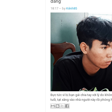
đáng'
18:17
– by
Kênh85
Bực tức vì bị bạn gái chia tay với lý do kh
tuổi, tạt xăng vào nhà người này rồi phóng 