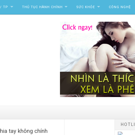
/ TP
THỦ TỤC HÀNH CHÍNH
SỨC KHỎE
CÔNG NGHỆ
HOTLI
hia tay không chính