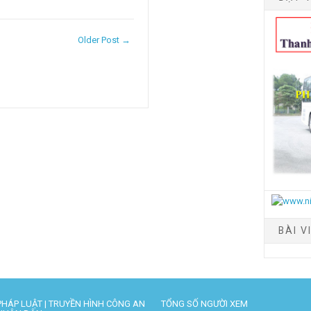
Older Post →
BÀI V
PHÁP LUẬT | TRUYỀN HÌNH CÔNG AN
TỔNG SỐ NGƯỜI XEM