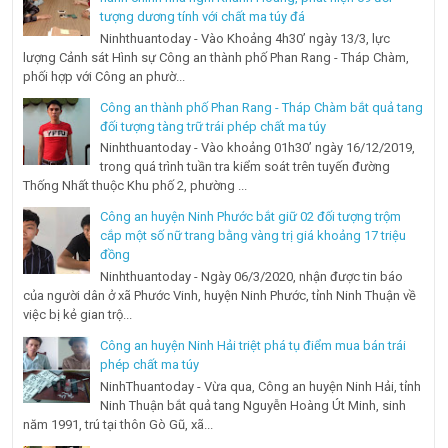
tượng dương tính với chất ma túy đá
Ninhthuantoday - Vào Khoảng 4h30’ ngày 13/3, lực
lượng Cảnh sát Hình sự Công an thành phố Phan Rang - Tháp Chàm,
phối hợp với Công an phườ...
Công an thành phố Phan Rang - Tháp Chàm bắt quả tang
đối tượng tàng trữ trái phép chất ma túy
Ninhthuantoday - Vào khoảng 01h30’ ngày 16/12/2019,
trong quá trình tuần tra kiểm soát trên tuyến đường
Thống Nhất thuộc Khu phố 2, phường ...
Công an huyện Ninh Phước bắt giữ 02 đối tượng trộm
cắp một số nữ trang bằng vàng trị giá khoảng 17 triệu
đồng
Ninhthuantoday - Ngày 06/3/2020, nhận được tin báo
của người dân ở xã Phước Vinh, huyện Ninh Phước, tỉnh Ninh Thuận về
việc bị kẻ gian trộ...
Công an huyện Ninh Hải triệt phá tụ điểm mua bán trái
phép chất ma túy
NinhThuantoday - Vừa qua, Công an huyện Ninh Hải, tỉnh
Ninh Thuận bắt quả tang Nguyễn Hoàng Út Minh, sinh
năm 1991, trú tại thôn Gò Gũ, xã...