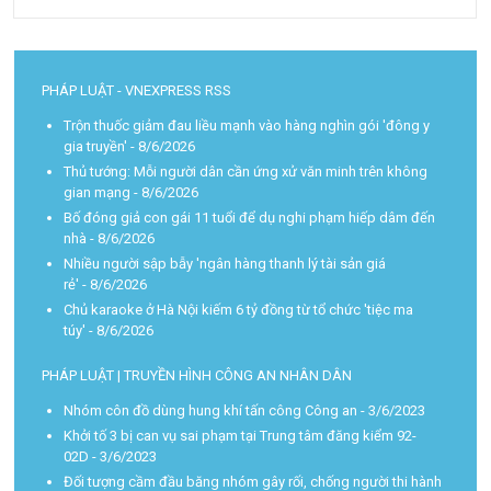
PHÁP LUẬT - VNEXPRESS RSS
Trộn thuốc giảm đau liều mạnh vào hàng nghìn gói 'đông y
gia truyền'
- 8/6/2026
Thủ tướng: Mỗi người dân cần ứng xử văn minh trên không
gian mạng
- 8/6/2026
Bố đóng giả con gái 11 tuổi để dụ nghi phạm hiếp dâm đến
nhà
- 8/6/2026
Nhiều người sập bẫy 'ngân hàng thanh lý tài sản giá
rẻ'
- 8/6/2026
Chủ karaoke ở Hà Nội kiếm 6 tỷ đồng từ tổ chức 'tiệc ma
túy'
- 8/6/2026
PHÁP LUẬT | TRUYỀN HÌNH CÔNG AN NHÂN DÂN
Nhóm côn đồ dùng hung khí tấn công Công an
- 3/6/2023
Khởi tố 3 bị can vụ sai phạm tại Trung tâm đăng kiểm 92-
02D
- 3/6/2023
Đối tượng cầm đầu băng nhóm gây rối, chống người thi hành