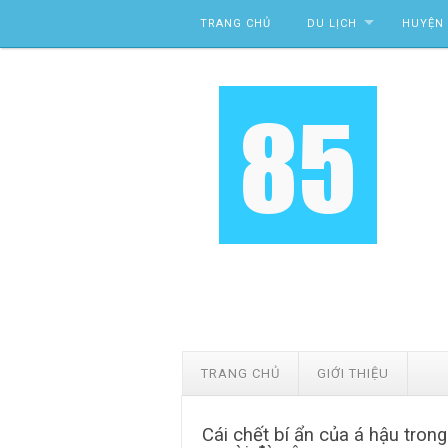
Skip to content
TRANG CHỦ
DU LỊCH
HUYỆN 
TRANG CHỦ
GIỚI THIỆU
Cái chết bí ẩn của á hậu trong