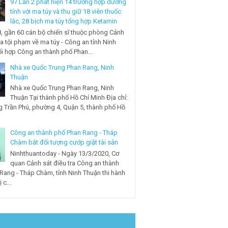
97 Lần 2 phát hiện 14 trường hợp dương
tính với ma túy và thu giữ 18 viên thuốc
lắc, 28 bịch ma túy tổng hợp Ketamin
, gần 60 cán bộ chiến sĩ thuộc phòng Cảnh
ra tội phạm về ma túy - Công an tỉnh Ninh
i hợp Công an thành phố Phan...
Nhà xe Quốc Trung Phan Rang, Ninh
Thuận
Nhà xe Quốc Trung Phan Rang, Ninh
Thuận Tại thành phố Hồ Chí Minh Địa chỉ:
 Trần Phú, phường 4, Quận 5, thành phố Hồ
Công an thành phố Phan Rang - Tháp
Chàm bắt đối tượng cướp giật tài sản
Ninhthuantoday - Ngày 13/3/2020, Cơ
quan Cảnh sát điều tra Công an thành
Rang - Tháp Chàm, tỉnh Ninh Thuận thi hành
 c...