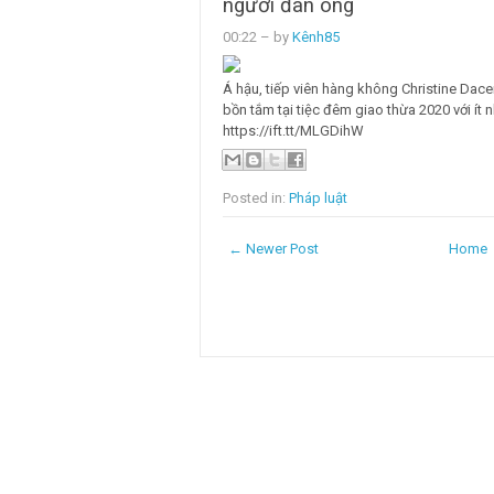
người đàn ông
00:22
– by
Kênh85
Á hậu, tiếp viên hàng không Christine Dace
bồn tắm tại tiệc đêm giao thừa 2020 với ít 
https://ift.tt/MLGDihW
Posted in:
Pháp luật
← Newer Post
Home