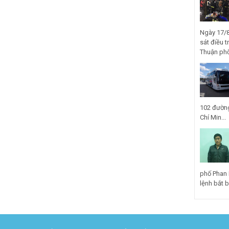
Ngày 17/8
sát điều t
Thuận phố
102 đường
Chí Min...
phố Phan 
lệnh bắt bị