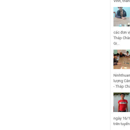
Vinh, thà
các đơn v
Tháp Chàm
Gi...
Ninhthuan
lượng Cản
- Tháp Ch
ngày 16/1
trên tuyế
...