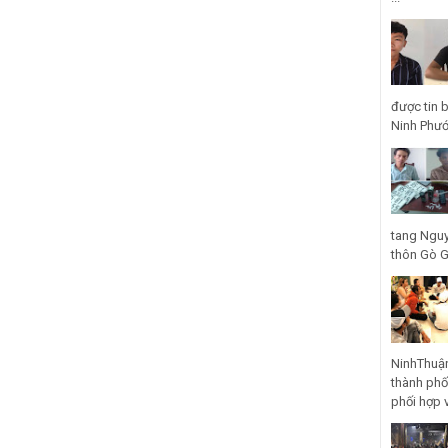
được tin 
Ninh Phước
tang Nguy
thôn Gò Gũ
NinhThuận
thành phố
phối hợp 