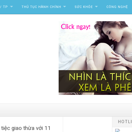
/ TP
THỦ TỤC HÀNH CHÍNH
SỨC KHỎE
CÔNG NGHỆ
HOTLI
 tiệc giao thừa với 11