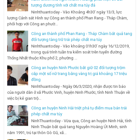
tượng dương tính với chất ma túy đá
Ninhthuantoday - Vào Khoảng 4h30’ ngày 13/3, lực
lượng Cảnh sát Hình sự Công an thành phố Phan Rang - Tháp Chàm,
phối hợp với Công an phườ...
Công an thành phố Phan Rang - Tháp Chàm bắt quả tang
đối tượng tàng trữ trái phép chất ma túy
Ninhthuantoday - Vào khoảng 01h30’ ngày 16/12/2019,
trong quá trình tuần tra kiểm soát trên tuyến đường
Thống Nhất thuộc Khu phố 2, phường ...
Công an huyện Ninh Phước bắt giữ 02 đối tượng trộm
cắp một số nữ trang bằng vàng trị giá khoảng 17 triệu
đồng
Ninhthuantoday - Ngày 06/3/2020, nhận được tin báo
của người dân ở xã Phước Vinh, huyện Ninh Phước, tỉnh Ninh Thuận về
việc bị kẻ gian trộ...
Công an huyện Ninh Hải triệt phá tụ điểm mua bán trái
phép chất ma túy
NinhThuantoday - Vừa qua, Công an huyện Ninh Hải, tỉnh
Ninh Thuận bắt quả tang Nguyễn Hoàng Út Minh, sinh
năm 1991, trú tại thôn Gò Gũ, xã...