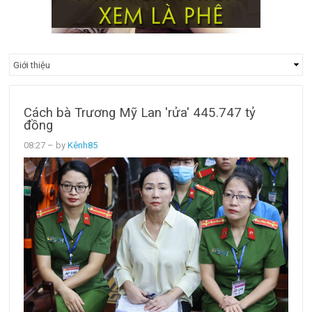
Cách bà Trương Mỹ Lan 'rửa' 445.747 tỷ
đồng
08:27
– by
Kênh85