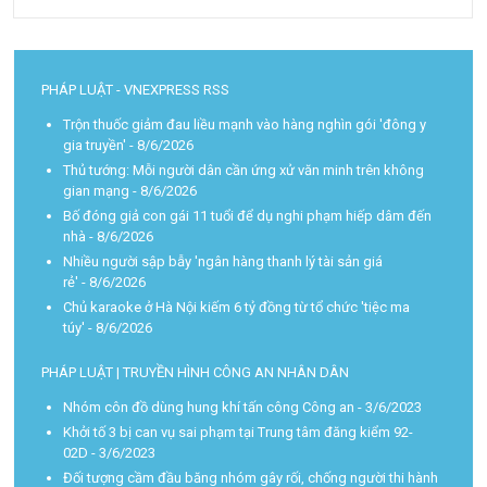
PHÁP LUẬT - VNEXPRESS RSS
Trộn thuốc giảm đau liều mạnh vào hàng nghìn gói 'đông y
gia truyền'
- 8/6/2026
Thủ tướng: Mỗi người dân cần ứng xử văn minh trên không
gian mạng
- 8/6/2026
Bố đóng giả con gái 11 tuổi để dụ nghi phạm hiếp dâm đến
nhà
- 8/6/2026
Nhiều người sập bẫy 'ngân hàng thanh lý tài sản giá
rẻ'
- 8/6/2026
Chủ karaoke ở Hà Nội kiếm 6 tỷ đồng từ tổ chức 'tiệc ma
túy'
- 8/6/2026
PHÁP LUẬT | TRUYỀN HÌNH CÔNG AN NHÂN DÂN
Nhóm côn đồ dùng hung khí tấn công Công an
- 3/6/2023
Khởi tố 3 bị can vụ sai phạm tại Trung tâm đăng kiểm 92-
02D
- 3/6/2023
Đối tượng cầm đầu băng nhóm gây rối, chống người thi hành