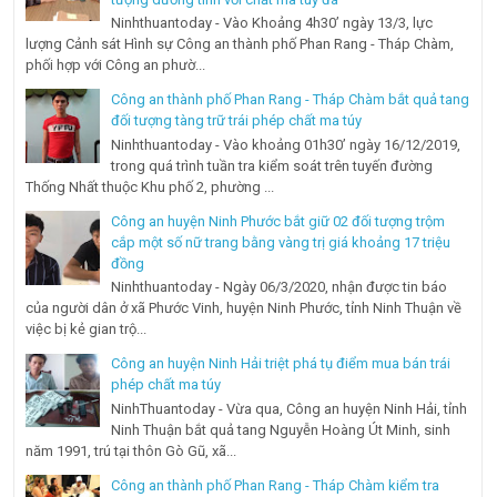
Ninhthuantoday - Vào Khoảng 4h30’ ngày 13/3, lực
lượng Cảnh sát Hình sự Công an thành phố Phan Rang - Tháp Chàm,
phối hợp với Công an phườ...
Công an thành phố Phan Rang - Tháp Chàm bắt quả tang
đối tượng tàng trữ trái phép chất ma túy
Ninhthuantoday - Vào khoảng 01h30’ ngày 16/12/2019,
trong quá trình tuần tra kiểm soát trên tuyến đường
Thống Nhất thuộc Khu phố 2, phường ...
Công an huyện Ninh Phước bắt giữ 02 đối tượng trộm
cắp một số nữ trang bằng vàng trị giá khoảng 17 triệu
đồng
Ninhthuantoday - Ngày 06/3/2020, nhận được tin báo
của người dân ở xã Phước Vinh, huyện Ninh Phước, tỉnh Ninh Thuận về
việc bị kẻ gian trộ...
Công an huyện Ninh Hải triệt phá tụ điểm mua bán trái
phép chất ma túy
NinhThuantoday - Vừa qua, Công an huyện Ninh Hải, tỉnh
Ninh Thuận bắt quả tang Nguyễn Hoàng Út Minh, sinh
năm 1991, trú tại thôn Gò Gũ, xã...
Công an thành phố Phan Rang - Tháp Chàm kiểm tra