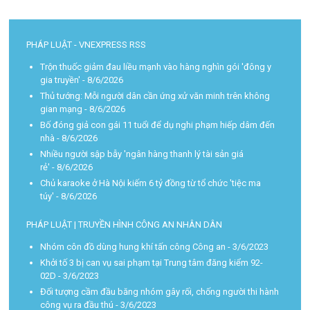
PHÁP LUẬT - VNEXPRESS RSS
Trộn thuốc giảm đau liều mạnh vào hàng nghìn gói 'đông y
gia truyền'
- 8/6/2026
Thủ tướng: Mỗi người dân cần ứng xử văn minh trên không
gian mạng
- 8/6/2026
Bố đóng giả con gái 11 tuổi để dụ nghi phạm hiếp dâm đến
nhà
- 8/6/2026
Nhiều người sập bẫy 'ngân hàng thanh lý tài sản giá
rẻ'
- 8/6/2026
Chủ karaoke ở Hà Nội kiếm 6 tỷ đồng từ tổ chức 'tiệc ma
túy'
- 8/6/2026
PHÁP LUẬT | TRUYỀN HÌNH CÔNG AN NHÂN DÂN
Nhóm côn đồ dùng hung khí tấn công Công an
- 3/6/2023
Khởi tố 3 bị can vụ sai phạm tại Trung tâm đăng kiểm 92-
02D
- 3/6/2023
Đối tượng cầm đầu băng nhóm gây rối, chống người thi hành
công vụ ra đầu thú
- 3/6/2023