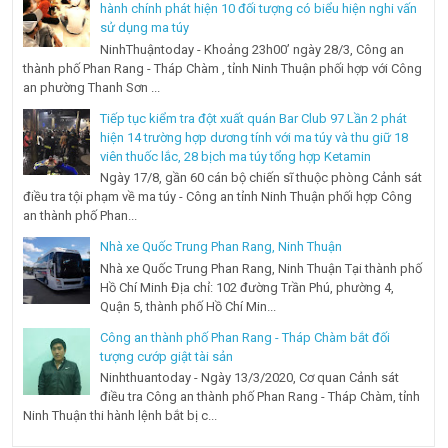
hành chính phát hiện 10 đối tượng có biểu hiện nghi vấn
sử dụng ma túy
NinhThuậntoday - Khoảng 23h00’ ngày 28/3, Công an
thành phố Phan Rang - Tháp Chàm , tỉnh Ninh Thuận phối hợp với Công
an phường Thanh Sơn ...
Tiếp tục kiểm tra đột xuất quán Bar Club 97 Lần 2 phát
hiện 14 trường hợp dương tính với ma túy và thu giữ 18
viên thuốc lắc, 28 bịch ma túy tổng hợp Ketamin
Ngày 17/8, gần 60 cán bộ chiến sĩ thuộc phòng Cảnh sát
điều tra tội phạm về ma túy - Công an tỉnh Ninh Thuận phối hợp Công
an thành phố Phan...
Nhà xe Quốc Trung Phan Rang, Ninh Thuận
Nhà xe Quốc Trung Phan Rang, Ninh Thuận Tại thành phố
Hồ Chí Minh Địa chỉ: 102 đường Trần Phú, phường 4,
Quận 5, thành phố Hồ Chí Min...
Công an thành phố Phan Rang - Tháp Chàm bắt đối
tượng cướp giật tài sản
Ninhthuantoday - Ngày 13/3/2020, Cơ quan Cảnh sát
điều tra Công an thành phố Phan Rang - Tháp Chàm, tỉnh
Ninh Thuận thi hành lệnh bắt bị c...