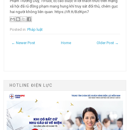
Phạm Trường Duy, 19 tuổi, bị cáo buộc vì lời thách thức trên mạng
xã hội đã rủ đồng phạm mang hung khí truy sát đối thủ, chém gục
hai người không liên quan. https://ift.tt/BzlKpn7
Posted in:
Pháp luật
← Newer Post
Home
Older Post →
HOTLINE ĐIỆN LỰC