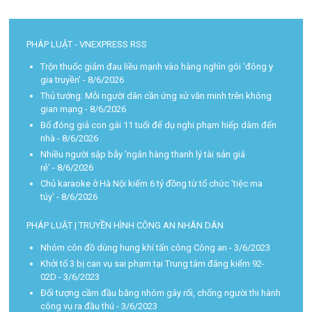
PHÁP LUẬT - VNEXPRESS RSS
Trộn thuốc giảm đau liều mạnh vào hàng nghìn gói 'đông y
gia truyền'
- 8/6/2026
Thủ tướng: Mỗi người dân cần ứng xử văn minh trên không
gian mạng
- 8/6/2026
Bố đóng giả con gái 11 tuổi để dụ nghi phạm hiếp dâm đến
nhà
- 8/6/2026
Nhiều người sập bẫy 'ngân hàng thanh lý tài sản giá
rẻ'
- 8/6/2026
Chủ karaoke ở Hà Nội kiếm 6 tỷ đồng từ tổ chức 'tiệc ma
túy'
- 8/6/2026
PHÁP LUẬT | TRUYỀN HÌNH CÔNG AN NHÂN DÂN
Nhóm côn đồ dùng hung khí tấn công Công an
- 3/6/2023
Khởi tố 3 bị can vụ sai phạm tại Trung tâm đăng kiểm 92-
02D
- 3/6/2023
Đối tượng cầm đầu băng nhóm gây rối, chống người thi hành
công vụ ra đầu thú
- 3/6/2023