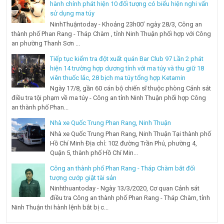
hành chính phát hiện 10 đối tượng có biểu hiện nghi vấn
sử dụng ma túy
NinhThuậntoday - Khoảng 23h00’ ngày 28/3, Công an
thành phố Phan Rang - Tháp Chàm , tỉnh Ninh Thuận phối hợp với Công
an phường Thanh Sơn ...
Tiếp tục kiểm tra đột xuất quán Bar Club 97 Lần 2 phát
hiện 14 trường hợp dương tính với ma túy và thu giữ 18
viên thuốc lắc, 28 bịch ma túy tổng hợp Ketamin
Ngày 17/8, gần 60 cán bộ chiến sĩ thuộc phòng Cảnh sát
điều tra tội phạm về ma túy - Công an tỉnh Ninh Thuận phối hợp Công
an thành phố Phan...
Nhà xe Quốc Trung Phan Rang, Ninh Thuận
Nhà xe Quốc Trung Phan Rang, Ninh Thuận Tại thành phố
Hồ Chí Minh Địa chỉ: 102 đường Trần Phú, phường 4,
Quận 5, thành phố Hồ Chí Min...
Công an thành phố Phan Rang - Tháp Chàm bắt đối
tượng cướp giật tài sản
Ninhthuantoday - Ngày 13/3/2020, Cơ quan Cảnh sát
điều tra Công an thành phố Phan Rang - Tháp Chàm, tỉnh
Ninh Thuận thi hành lệnh bắt bị c...