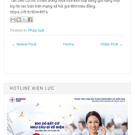
Tẩn Seo Lụ chi 5 triệu đồng mua thỏi kim loại vàng giả nặng một
kg rồi rao bán trên mạng xã hội giá 830 triệu đồng.
https://ift.tt/9Cm4YFs
Posted in:
Pháp luật
← Newer Post
Home
Older Post →
HOTLINE ĐIỆN LỰC