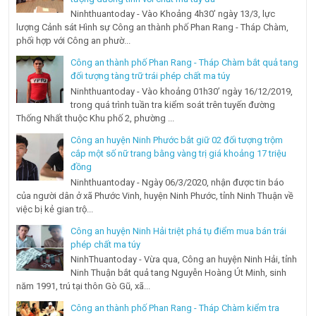
Ninhthuantoday - Vào Khoảng 4h30’ ngày 13/3, lực
lượng Cảnh sát Hình sự Công an thành phố Phan Rang - Tháp Chàm,
phối hợp với Công an phườ...
Công an thành phố Phan Rang - Tháp Chàm bắt quả tang
đối tượng tàng trữ trái phép chất ma túy
Ninhthuantoday - Vào khoảng 01h30’ ngày 16/12/2019,
trong quá trình tuần tra kiểm soát trên tuyến đường
Thống Nhất thuộc Khu phố 2, phường ...
Công an huyện Ninh Phước bắt giữ 02 đối tượng trộm
cắp một số nữ trang bằng vàng trị giá khoảng 17 triệu
đồng
Ninhthuantoday - Ngày 06/3/2020, nhận được tin báo
của người dân ở xã Phước Vinh, huyện Ninh Phước, tỉnh Ninh Thuận về
việc bị kẻ gian trộ...
Công an huyện Ninh Hải triệt phá tụ điểm mua bán trái
phép chất ma túy
NinhThuantoday - Vừa qua, Công an huyện Ninh Hải, tỉnh
Ninh Thuận bắt quả tang Nguyễn Hoàng Út Minh, sinh
năm 1991, trú tại thôn Gò Gũ, xã...
Công an thành phố Phan Rang - Tháp Chàm kiểm tra