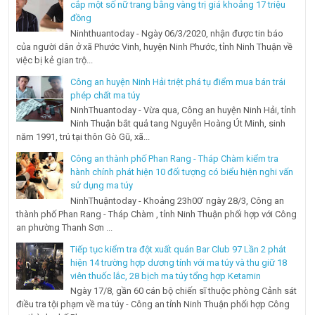
cắp một số nữ trang bằng vàng trị giá khoảng 17 triệu
đồng
Ninhthuantoday - Ngày 06/3/2020, nhận được tin báo
của người dân ở xã Phước Vinh, huyện Ninh Phước, tỉnh Ninh Thuận về
việc bị kẻ gian trộ...
Công an huyện Ninh Hải triệt phá tụ điểm mua bán trái
phép chất ma túy
NinhThuantoday - Vừa qua, Công an huyện Ninh Hải, tỉnh
Ninh Thuận bắt quả tang Nguyễn Hoàng Út Minh, sinh
năm 1991, trú tại thôn Gò Gũ, xã...
Công an thành phố Phan Rang - Tháp Chàm kiểm tra
hành chính phát hiện 10 đối tượng có biểu hiện nghi vấn
sử dụng ma túy
NinhThuậntoday - Khoảng 23h00’ ngày 28/3, Công an
thành phố Phan Rang - Tháp Chàm , tỉnh Ninh Thuận phối hợp với Công
an phường Thanh Sơn ...
Tiếp tục kiểm tra đột xuất quán Bar Club 97 Lần 2 phát
hiện 14 trường hợp dương tính với ma túy và thu giữ 18
viên thuốc lắc, 28 bịch ma túy tổng hợp Ketamin
Ngày 17/8, gần 60 cán bộ chiến sĩ thuộc phòng Cảnh sát
điều tra tội phạm về ma túy - Công an tỉnh Ninh Thuận phối hợp Công