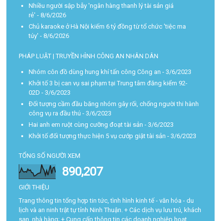
Nhiều người sập bẫy 'ngân hàng thanh lý tài sản giá
rẻ'
- 8/6/2026
Chủ karaoke ở Hà Nội kiếm 6 tỷ đồng từ tổ chức 'tiệc ma
túy'
- 8/6/2026
PHÁP LUẬT | TRUYỀN HÌNH CÔNG AN NHÂN DÂN
Nhóm côn đồ dùng hung khí tấn công Công an
- 3/6/2023
Khởi tố 3 bị can vụ sai phạm tại Trung tâm đăng kiểm 92-
02D
- 3/6/2023
Đối tượng cầm đầu băng nhóm gây rối, chống người thi hành
công vụ ra đầu thú
- 3/6/2023
Hai anh em ruột cùng cưỡng đoạt tài sản
- 3/6/2023
Khởi tố đối tượng thực hiện 5 vụ cướp giật tài sản
- 3/6/2023
TỔNG SỐ NGƯỜI XEM
890,207
GIỚI THIỆU
Trang thông tin tổng hợp tin tức, tình hình kinh tế - văn hóa - du
lịch và an ninh trật tự tỉnh Ninh Thuận. + Các dịch vụ lưu trú, khách
sạn, nhà hàng; + Cung cấp thông tin các doanh nghiệp hoạt