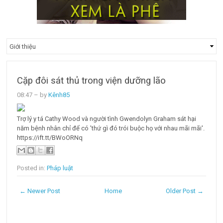
Cặp đôi sát thủ trong viện dưỡng lão
08:47
– by
Kênh85
Trợ lý y tá Cathy Wood và người tình Gwendolyn Graham sát hại
năm bệnh nhân chỉ để có 'thứ gì đó trói buộc họ với nhau mãi mãi'.
https://ift.tt/BWoORNq
Posted in:
Pháp luật
← Newer Post
Home
Older Post →