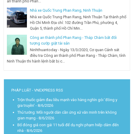
an thành phố Phan...
Nhà xe Quốc Trung Phan Rang, Ninh Thuận
Nhà xe Quốc Trung Phan Rang, Ninh Thuận Tại thành phố
Hồ Chí Minh Địa chỉ: 102 đường Trần Phú, phường 4,
Quận 5, thành phố Hồ Chí Min...
Công an thành phố Phan Rang - Tháp Chàm bắt đối
tượng cướp giật tài sản
Ninhthuantoday - Ngày 13/3/2020, Cơ quan Cảnh sát
điều tra Công an thành phố Phan Rang - Tháp Chàm, tỉnh
Ninh Thuận thi hành lệnh bắt bị c...
PHÁP LUẬT - VNEXPRESS RSS
Trộn thuốc giảm đau liều mạnh vào hàng nghìn gói 'đông y
gia truyền'
- 8/6/2026
Thủ tướng: Mỗi người dân cần ứng xử văn minh trên không
gian mạng
- 8/6/2026
Bố đóng giả con gái 11 tuổi để dụ nghi phạm hiếp dâm đến
nhà
- 8/6/2026