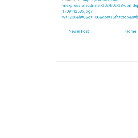
vnexpress.vnecdn.net/2024/02/28/domde
1709112586.jpg?
w=1200&h=0&q=100&dpr=1&fit=crop&s
← Newer Post
Home