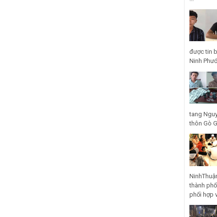
được tin 
Ninh Phước
tang Nguy
thôn Gò Gũ
NinhThuận
thành phố
phối hợp 