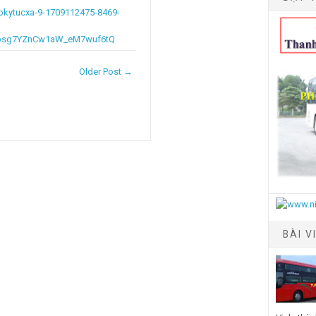
pkytucxa-9-1709112475-8469-
=bsg7YZnCw1aW_eM7wuf6tQ
Older Post →
BÀI V