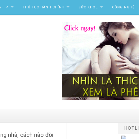
/ TP
THỦ TỤC HÀNH CHÍNH
SỨC KHỎE
CÔNG NGHỆ
HOTLI
ung nhà, cách nào đòi