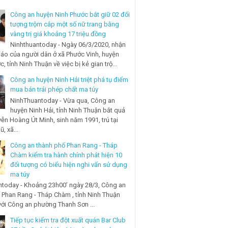
Công an huyện Ninh Phước bắt giữ 02 đối
tượng trộm cắp một số nữ trang bằng
vàng trị giá khoảng 17 triệu đồng
Ninhthuantoday - Ngày 06/3/2020, nhận
báo của người dân ở xã Phước Vinh, huyện
, tỉnh Ninh Thuận về việc bị kẻ gian trộ...
Công an huyện Ninh Hải triệt phá tụ điểm
mua bán trái phép chất ma túy
NinhThuantoday - Vừa qua, Công an
huyện Ninh Hải, tỉnh Ninh Thuận bắt quả
ễn Hoàng Út Minh, sinh năm 1991, trú tại
, xã...
Công an thành phố Phan Rang - Tháp
Chàm kiểm tra hành chính phát hiện 10
đối tượng có biểu hiện nghi vấn sử dụng
ma túy
today - Khoảng 23h00’ ngày 28/3, Công an
 Phan Rang - Tháp Chàm , tỉnh Ninh Thuận
với Công an phường Thanh Sơn ...
Tiếp tục kiểm tra đột xuất quán Bar Club