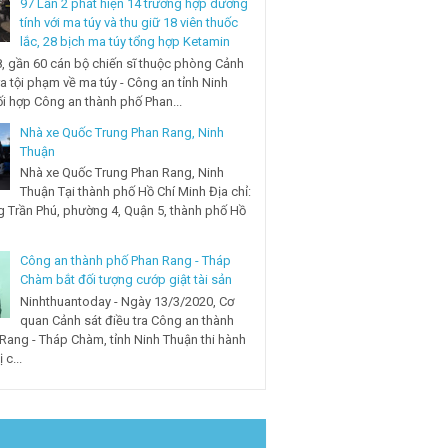
97 Lần 2 phát hiện 14 trường hợp dương
tính với ma túy và thu giữ 18 viên thuốc
lắc, 28 bịch ma túy tổng hợp Ketamin
, gần 60 cán bộ chiến sĩ thuộc phòng Cảnh
ra tội phạm về ma túy - Công an tỉnh Ninh
i hợp Công an thành phố Phan...
Nhà xe Quốc Trung Phan Rang, Ninh
Thuận
Nhà xe Quốc Trung Phan Rang, Ninh
Thuận Tại thành phố Hồ Chí Minh Địa chỉ:
 Trần Phú, phường 4, Quận 5, thành phố Hồ
Công an thành phố Phan Rang - Tháp
Chàm bắt đối tượng cướp giật tài sản
Ninhthuantoday - Ngày 13/3/2020, Cơ
quan Cảnh sát điều tra Công an thành
Rang - Tháp Chàm, tỉnh Ninh Thuận thi hành
 c...