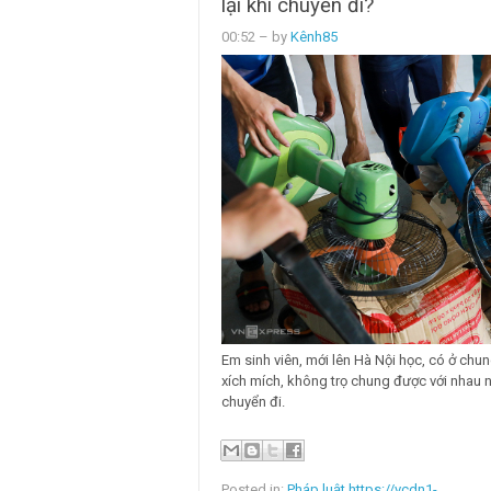
lại khi chuyển đi?
00:52
– by
Kênh85
Em sinh viên, mới lên Hà Nội học, có ở chu
xích mích, không trọ chung được với nhau 
chuyển đi.
Posted in:
Pháp luật https://vcdn1-