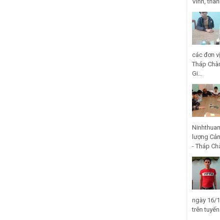
Vinh, thà
các đơn v
Tháp Chàm
Gi...
Ninhthuan
lượng Cản
- Tháp Ch
ngày 16/1
trên tuyế
...