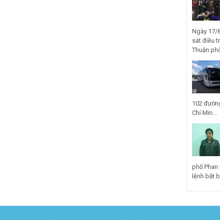
Ngày 17/8
sát điều t
Thuận phố
102 đường
Chí Min...
phố Phan 
lệnh bắt bị