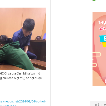
ĐXX và gia đình bị hại xin mở
ng chủ căn biệt thự, cơ hội được
ess.vnecdn.net/2024/02/04/co-hoi-
ĐẶT V
047194.jpg?