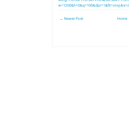
w=1200&h=0&q=100&dpr=1&fit=crop&s=o
← Newer Post
Home