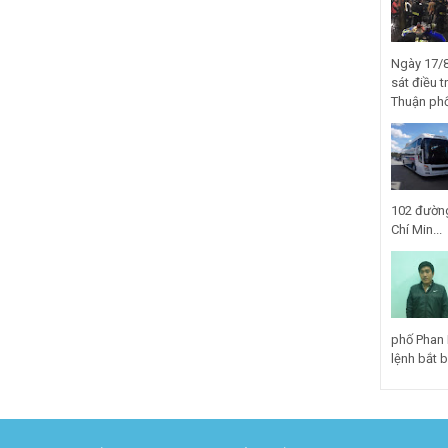
Ngày 17/8
sát điều t
Thuận phố
102 đường
Chí Min...
phố Phan 
lệnh bắt bị