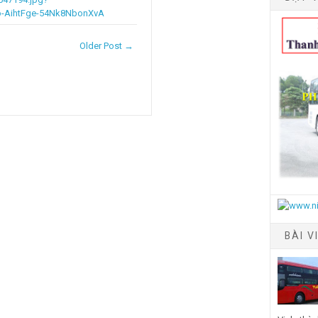
-AihtFge-54Nk8NbonXvA
Older Post →
BÀI V