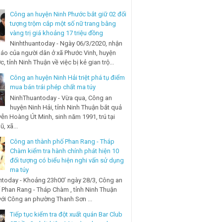
Công an huyện Ninh Phước bắt giữ 02 đối
tượng trộm cắp một số nữ trang bằng
vàng trị giá khoảng 17 triệu đồng
Ninhthuantoday - Ngày 06/3/2020, nhận
báo của người dân ở xã Phước Vinh, huyện
, tỉnh Ninh Thuận về việc bị kẻ gian trộ...
Công an huyện Ninh Hải triệt phá tụ điểm
mua bán trái phép chất ma túy
NinhThuantoday - Vừa qua, Công an
huyện Ninh Hải, tỉnh Ninh Thuận bắt quả
ễn Hoàng Út Minh, sinh năm 1991, trú tại
, xã...
Công an thành phố Phan Rang - Tháp
Chàm kiểm tra hành chính phát hiện 10
đối tượng có biểu hiện nghi vấn sử dụng
ma túy
today - Khoảng 23h00’ ngày 28/3, Công an
 Phan Rang - Tháp Chàm , tỉnh Ninh Thuận
với Công an phường Thanh Sơn ...
Tiếp tục kiểm tra đột xuất quán Bar Club