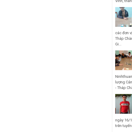
Vinh, thà
các đơn v
Tháp Chàm
Gi...
Ninhthuan
lượng Cản
- Tháp Ch
ngày 16/1
trên tuyế
...