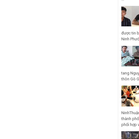
được tin 
Ninh Phước
tang Nguy
thôn Gò Gũ
NinhThuận
thành phố
phối hợp 