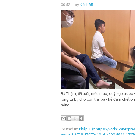
00:52
– by
Kênh85
Bà Thặm, 69 tuổi, mếu máo, quỳ sụp trước H
lòng từ bi, cho con trai bà - kẻ đâm chết ô
sống.
Posted in:
Pháp luật https://vcdn1-vnexpr
song-1-6738-1707041916-4200-5841-1707