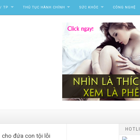
/ TP
THỦ TỤC HÀNH CHÍNH
SỨC KHỎE
CÔNG NGHỆ
HOTLI
cho đứa con tội lỗi