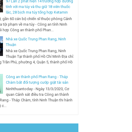
97 Lần 2 phát hiện 14 trường hợp dương
tính với ma túy và thu giữ 18 viên thuốc
lắc, 28 bịch ma túy tổng hợp Ketamin
, gần 60 cán bộ chiến sĩ thuộc phòng Cảnh
ra tội phạm về ma túy - Công an tỉnh Ninh
i hợp Công an thành phố Phan...
Nhà xe Quốc Trung Phan Rang, Ninh
Thuận
Nhà xe Quốc Trung Phan Rang, Ninh
Thuận Tại thành phố Hồ Chí Minh Địa chỉ:
 Trần Phú, phường 4, Quận 5, thành phố Hồ
Công an thành phố Phan Rang - Tháp
Chàm bắt đối tượng cướp giật tài sản
Ninhthuantoday - Ngày 13/3/2020, Cơ
quan Cảnh sát điều tra Công an thành
Rang - Tháp Chàm, tỉnh Ninh Thuận thi hành
 c...