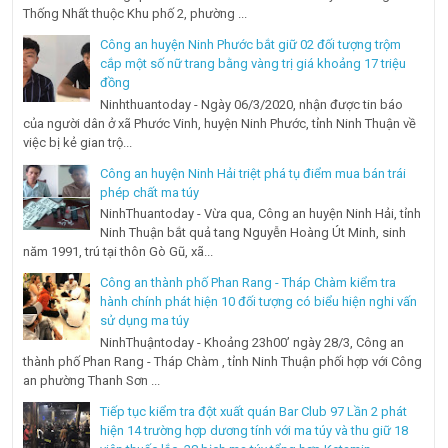
Thống Nhất thuộc Khu phố 2, phường ...
Công an huyện Ninh Phước bắt giữ 02 đối tượng trộm
cắp một số nữ trang bằng vàng trị giá khoảng 17 triệu
đồng
Ninhthuantoday - Ngày 06/3/2020, nhận được tin báo
của người dân ở xã Phước Vinh, huyện Ninh Phước, tỉnh Ninh Thuận về
việc bị kẻ gian trộ...
Công an huyện Ninh Hải triệt phá tụ điểm mua bán trái
phép chất ma túy
NinhThuantoday - Vừa qua, Công an huyện Ninh Hải, tỉnh
Ninh Thuận bắt quả tang Nguyễn Hoàng Út Minh, sinh
năm 1991, trú tại thôn Gò Gũ, xã...
Công an thành phố Phan Rang - Tháp Chàm kiểm tra
hành chính phát hiện 10 đối tượng có biểu hiện nghi vấn
sử dụng ma túy
NinhThuậntoday - Khoảng 23h00’ ngày 28/3, Công an
thành phố Phan Rang - Tháp Chàm , tỉnh Ninh Thuận phối hợp với Công
an phường Thanh Sơn ...
Tiếp tục kiểm tra đột xuất quán Bar Club 97 Lần 2 phát
hiện 14 trường hợp dương tính với ma túy và thu giữ 18