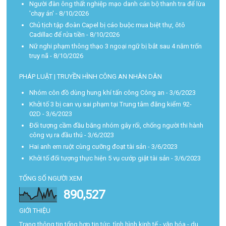
Người đàn ông thất nghiệp mạo danh cán bộ thanh tra để lừa
'chạy án'
- 8/10/2026
Chủ tịch tập đoàn Capel bị cáo buộc mua biệt thự, ôtô
Cadillac để rửa tiền
- 8/10/2026
Nữ nghi phạm thông thạo 3 ngoại ngữ bị bắt sau 4 năm trốn
truy nã
- 8/10/2026
PHÁP LUẬT | TRUYỀN HÌNH CÔNG AN NHÂN DÂN
Nhóm côn đồ dùng hung khí tấn công Công an
- 3/6/2023
Khởi tố 3 bị can vụ sai phạm tại Trung tâm đăng kiểm 92-
02D
- 3/6/2023
Đối tượng cầm đầu băng nhóm gây rối, chống người thi hành
công vụ ra đầu thú
- 3/6/2023
Hai anh em ruột cùng cưỡng đoạt tài sản
- 3/6/2023
Khởi tố đối tượng thực hiện 5 vụ cướp giật tài sản
- 3/6/2023
TỔNG SỐ NGƯỜI XEM
890,527
GIỚI THIỆU
Trang thông tin tổng hợp tin tức, tình hình kinh tế - văn hóa - du