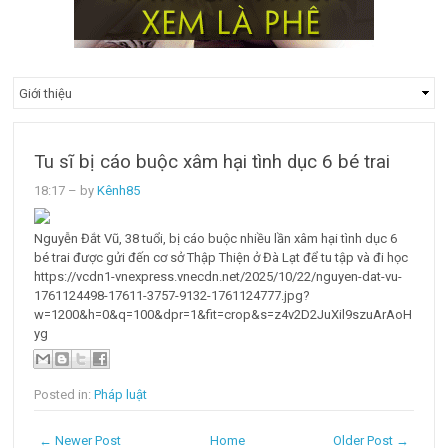
Tu sĩ bị cáo buộc xâm hại tình dục 6 bé trai
18:17
– by
Kênh85
Nguyễn Đắt Vũ, 38 tuổi, bị cáo buộc nhiều lần xâm hại tình dục 6
bé trai được gửi đến cơ sở Thập Thiện ở Đà Lạt để tu tập và đi học
https://vcdn1-vnexpress.vnecdn.net/2025/10/22/nguyen-dat-vu-
1761124498-17611-3757-9132-1761124777.jpg?
w=1200&h=0&q=100&dpr=1&fit=crop&s=z4v2D2JuXil9szuArAoH
yg
Posted in:
Pháp luật
← Newer Post
Home
Older Post →