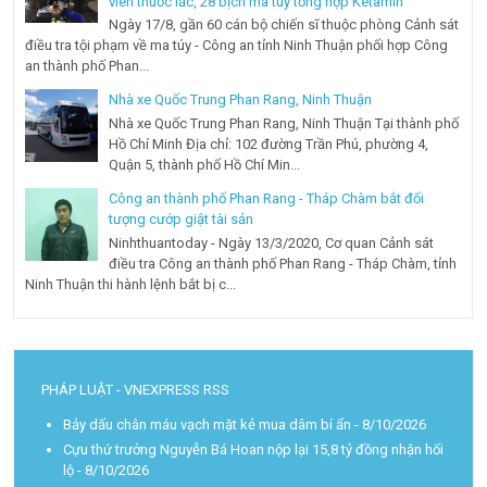
viên thuốc lắc, 28 bịch ma túy tổng hợp Ketamin
Ngày 17/8, gần 60 cán bộ chiến sĩ thuộc phòng Cảnh sát
điều tra tội phạm về ma túy - Công an tỉnh Ninh Thuận phối hợp Công
an thành phố Phan...
Nhà xe Quốc Trung Phan Rang, Ninh Thuận
Nhà xe Quốc Trung Phan Rang, Ninh Thuận Tại thành phố
Hồ Chí Minh Địa chỉ: 102 đường Trần Phú, phường 4,
Quận 5, thành phố Hồ Chí Min...
Công an thành phố Phan Rang - Tháp Chàm bắt đối
tượng cướp giật tài sản
Ninhthuantoday - Ngày 13/3/2020, Cơ quan Cảnh sát
điều tra Công an thành phố Phan Rang - Tháp Chàm, tỉnh
Ninh Thuận thi hành lệnh bắt bị c...
PHÁP LUẬT - VNEXPRESS RSS
Bảy dấu chân máu vạch mặt kẻ mua dâm bí ẩn
- 8/10/2026
Cựu thứ trưởng Nguyễn Bá Hoan nộp lại 15,8 tỷ đồng nhận hối
lộ
- 8/10/2026